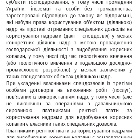
суб’єкти господарювання, у тому числі громадяни
України, іноземці та особи без громадянства,
зареєстровані відповідно до закону як підприємці,
які набули права користування об’єктом (ділянкою)
надр на підставі отриманих спеціальних дозволів на
користування надрами (далі – спецдозвіл) у межах
конкретних ділянок надр з метою провадження
господарської діяльності з видобування корисних
копалин, у тому числі під час геологічного вивчення
(або геологічного вивчення з подальшою дослідно-
промисловою розробкою) у межах зазначених у
таких спецдозволах об’єктах (ділянках) надр.
При укладенні власниками спецдозволів із третіми
особами договорів на виконання робіт (послуг),
пов’язаних із використанням надр, у тому числі (але
не виключно) за операціями з давальницькою
сировиною, платниками рентної плати за
користування надрами для видобування корисних
копалин є власники таких спеціальних дозволів.
Платниками рентної плати за користування надрами
для видобування корисних копалин є землевласники