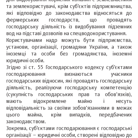
та землекористувачі, крім суб’єктів підприємництва,
які відповідно до законодавства відносяться до
фермерських господарств, що провадять
господарську діяльність із видобування підземних
вод на підставі дозволів на спецводокористування.
Користувачами надр можуть бути підприємства,
установи, організації, громадяни України, а також
іноземці та особи без громадянства, іноземні
юридичні особи.
Згідно зі ст. 55 Господарського кодексу cуб’єктами
господарювання визнаються учасники
господарських відносин, які провадять господарську
діяльність, реалізуючи господарську компетенцію
(сукупність господарських прав та обов’язків),
мають відокремлене майно і несуть
відповідальність за своїми зобов’язаннями в межах
цього майна, крім випадків, передбачених
законодавством.
Зокрема, суб’єктами господарювання є господарські
організації – юридичні особи, створені відповідно до