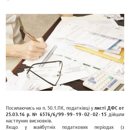
Посилаючись на п. 50.1.ПК, податківці у
листі ДФС от
25.03.16 р. № 6576/6/99-99-19-02-02-15
дійшли
настпуних висновків.
Якщо у майбутніх податкових періодах (з