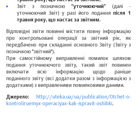
травня року, що настає за звітним;
Звіт з позначкою
"уточнюючий"
(далі -
уточнюючий Звіт) у разі його подання
після 1
травня року, що настає за звітним.
Відповідні звіти повинні містити повну інформацію
про контрольовані операції за звітний рік, як
передбачено при складанні основного Звіту (Звіту з
позначкою "звітний").
При самостійному виправленні помилок шляхом
подання уточнюючого звіту, такий звіт повинен
включати всю інформацію щодо раніше
поданного звіту (всі додатки разом з інформацією з
додатками) з виправленими помилковими даними.
Джерело:
http://uteka.ua/ua/publication/Otchet-o-
kontroliruemyx-operaciyax-kak-ispravit-oshibki
.