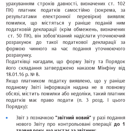
урахуванням строків давності, визначених ст. 102
ПК) платник податків самостійно (зокрема, за
результатами електронної перевірки) виявляє
помилки, що містяться у раніше поданій ним
податковій декларації (крім обмежень, визначених
ст. 50 ПК), він зобов’язаний надіслати уточнюючий
розрахунок до такої податкової декларації за
формою чинного на час подання уточнюючого
розрахунку.
Податківці нагадали, що форму Звіту та Порядок
його складання затверджено наказом Мінфіну від
18.01.16 р. № 8.
Якщо платником податку виявлено, що у раніше
поданому Звіті інформація надана не в повному
обсязі, містить помилки або недоліки, такий платник
податків має право подати (п. 3 розд. I цього
Порядку):
Звіт з позначкою
"звітний новий"
у разі подання
нового Звіту про контрольовані операції
до 1