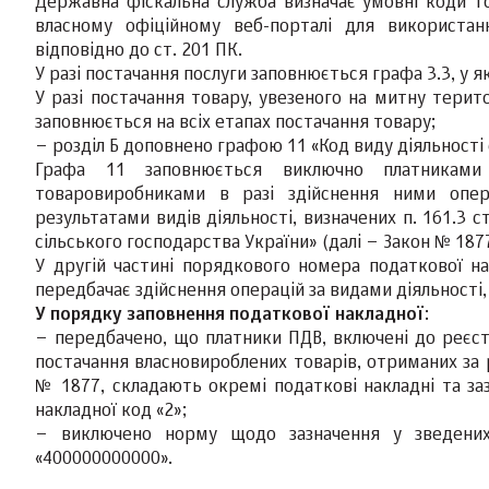
Державна фіскальна служба визначає умовні коди то
власному офіційному веб-порталі для використан
відповідно до ст. 201 ПК.
У разі постачання послуги заповнюється графа 3.3, у я
У разі постачання товару, увезеного на митну терито
заповнюється на всіх етапах постачання товару;
– розділ Б доповнено графою 11 «Код виду діяльності
Графа 11 заповнюється виключно платниками 
товаровиробниками в разі здійснення ними опера
результатами видів діяльності, визначених п. 161.3 
сільського господарства України» (далі – Закон № 1877
У другій частині порядкового номера податкової на
передбачає здійснення операцій за видами діяльності, 
У порядку заповнення податкової накладної
:
– передбачено, що платники ПДВ, включені до реєстр
постачання власновироблених товарів, отриманих за р
№ 1877, складають окремі податкові накладні та за
накладної код «2»;
– виключено норму щодо зазначення у зведених 
«400000000000».