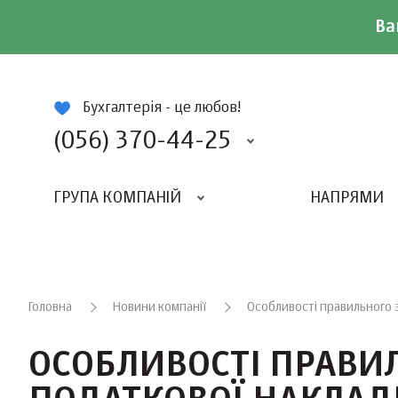
Ва
ій
Бухгалтерія - це любов!
(056) 370-44-25
ГРУПА КОМПАНІЙ
НАПРЯМИ
ВИДАВНИЦТВО «БАЛАНС-КЛУБУ»
«ВСЕУКРАЇНСЬКИЙ БУХГАЛТЕРСКИЙ КЛУБ»
Головна
Новини компанії
Особливості правильного 
ОСОБЛИВОСТІ ПРАВИ