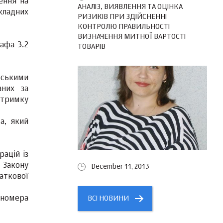
ення на
АНАЛІЗ, ВИЯВЛЕННЯ ТА ОЦІНКА
кладних
РИЗИКІВ ПРИ ЗДІЙСНЕННІ
КОНТРОЛЮ ПРАВИЛЬНОСТІ
ВИЗНАЧЕННЯ МИТНОЇ ВАРТОСТІ
рафа 3.2
ТОВАРІВ
ськими
аних за
ідтримку
а, який
ацій із
1 Закону
December 11, 2013
аткової
 номера
ВСІ НОВИНИ