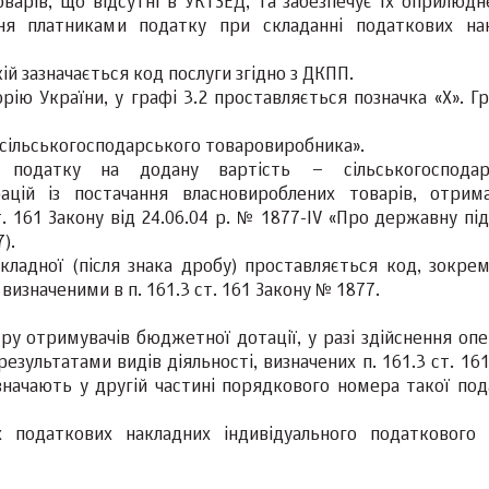
варів, що відсутні в УКТЗЕД, та забезпечує їх оприлюдн
ня платниками податку при складанні податкових на
кій зазначається код послуги згідно з ДКПП.
рію України, у графі 3.2 проставляється позначка «Х». Г
 сільськогосподарського товаровиробника».
податку на додану вартість – сільськогосподар
цій із постачання власновироблених товарів, отрим
ст. 161 Закону від 24.06.04 р. № 1877-IV «Про державну п
).
кладної (після знака дробу) проставляється код, зокрем
визначеними в п. 161.3 ст. 161 Закону № 1877.
у отримувачів бюджетної дотації, у разі здійснення опер
езультатами видів діяльності, визначених п. 161.3 ст. 16
значають у другій частині порядкового номера такої под
податкових накладних індивідуального податкового