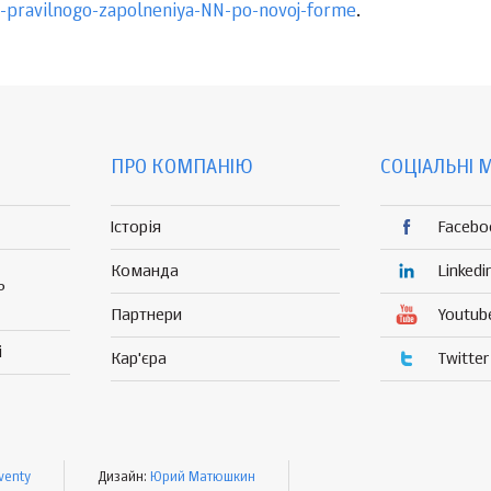
i-pravilnogo-zapolneniya-NN-po-novoj-forme
.
ПРО КОМПАНІЮ
СОЦІАЛЬНІ 
Історія
Facebo
Команда
Linkedi
Р
Партнери
Youtub
і
Кар'єра
Twitter
venty
Дизайн:
Юрий Матюшкин