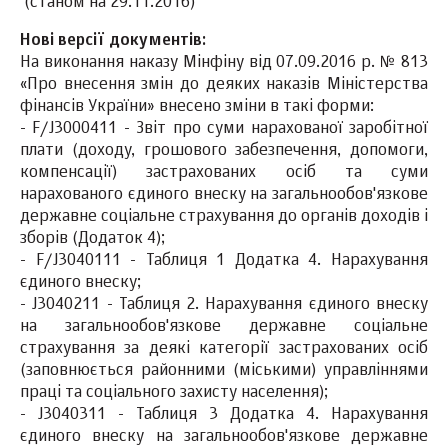
(станом на 29.11.2016)
Нові версії документів:
На виконання наказу Мінфіну від 07.09.2016 р. № 813
«Про внесення змін до деяких наказів Міністерства
фінансів України» внесено зміни в такі форми:
- F/J3000411 - Звіт про суми нарахованої заробітної
плати (доходу, грошового забезпечення, допомоги,
компенсації) застрахованих осіб та суми
нарахованого єдиного внеску на загальнообов'язкове
державне соціальне страхування до органів доходів і
зборів (Додаток 4);
- F/J3040111 - Таблиця 1 Додатка 4. Нарахування
єдиного внеску;
- J3040211 - Таблиця 2. Нарахування єдиного внеску
на загальнообов'язкове державне соціальне
страхування за деякі категорії застрахованих осіб
(заповнюється районними (міськими) управліннями
праці та соціального захисту населення);
- J3040311 - Таблиця 3 Додатка 4. Нарахування
єдиного внеску на загальнообов'язкове державне