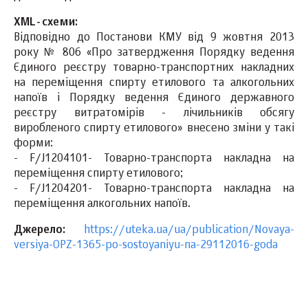
XML-схеми:
Відповідно до Постанови КМУ від 9 жовтня 2013
року № 806 «Про затвердження Порядку ведення
Єдиного реєстру товарно-транспортних накладних
на переміщення спирту етилового та алкогольних
напоїв і Порядку ведення Єдиного державного
реєстру витратомірів - лічильників обсягу
виробленого спирту етилового» внесено зміни у такі
форми:
- F/J1204101- Товарно-транспорта накладна на
переміщення спирту етилового;
- F/J1204201- Товарно-транспорта накладна на
переміщення алкогольних напоїв.
Джерело:
https://uteka.ua/ua/publication/Novaya-
versiya-OPZ-1365-po-sostoyaniyu-na-29112016-goda