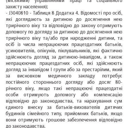
(міськими) управліннями праці та соціального
захисту населення);
- J3040810 - Таблиця 8 Додатка 4. Відомості про осіб,
які доглядають за дитиною до досягнення нею
трирічного віку та відповідно до закону отримують
допомогу по догляду за дитиною до досягнення нею
трирічного віку та/або при народженні дитини, та
осіб із числа непрацюючих працездатних батьків,
усиновителів, опікунів, піклувальників, які фактично
здійснюють догляд за дитиною-інвалідом, а також
непрацюючих працездатних осіб, які здійснюють
догляд за інвалідом І групи або за престарілим, який
за висновком медичного закладу потребує
постійного стороннього догляду або досяг 80-
річного віку, якщо такі непрацюючі працездатні
особи отримують допомогу або компенсацію
відповідно до законодавства, та нарахування сум
єдиного внеску за батьків-вихователів дитячих
будинків сімейного типу, прийомних батьків, якщо
вони отримують грошове забезпечення відповідно
до законодавства.