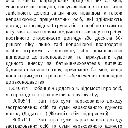
осіб із числа непрацюючих працездатних батьків,
усиновителів, опікунів, піклувальників, які фактично
здійснюють догляд за дитиною-інвалідом, а також
непрацюючих працездатних осіб, які здійснюють
догляд за інвалідом І групи або за особою похилого
віку, яка за висновком медичного закладу потребує
постійного стороннього догляду або досягла 80-
річного віку, якщо такі непрацюючі працездатні
особи отримують допомогу або компенсацію
відповідно до законодавства, та нарахування сум
єдиного внеску за батьків-вихователів дитячих
будинків сімейного типу, прийомних батьків, якщо
вони отримують грошове забезпечення відповідно
до законодавства;
- J3040911 - Таблиця 9 Додатка 4. Відомості про осіб,
які проходять строкову військову службу;
- F3000511 - Звіт про суми нарахованого доходу
застрахованих осіб та суми нарахованого єдиного
внеску (Додаток 5) (Фізичні особи - підприємці);
- F3005111 - Звіт про суми нарахованого доходу
застрахованих осіб та суми нарахованого єдиного