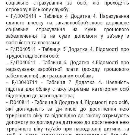
соціальне страхування за осіб, які проходять
строкову військову службу;
- F/J3040411 - Таблиця 4 Додатка 4. Нарахування
єдиного внеску на загальнообов'язкове державне
соціальне страхування на суми грошового
забезпечення та на суми допомоги у зв'язку з
вагітністю та пологами;
- F/J3040511 - Таблиця 5 Додатка 4. Відомості про
трудові відносини осіб;
- F/J3040611 - Таблиця 6. Додатка 4.Відомості про
нарахування заробітної плати (доходу, грошового
забезпечення) застрахованим особам;
- F/J3040711 - Таблиця 7 Додатка 4. Наявність
підстав для обліку стажу окремим категоріям осіб
відповідно до законодавства;
- J3040811 - Таблиця 8 Додатка 4. Відомості про осіб,
які доглядають за дитиною до досягнення нею
трирічного віку та відповідно до закону отримують
допомогу по догляду за дитиною до досягнення нею
трирічного віку та/або при народженні дитини, та