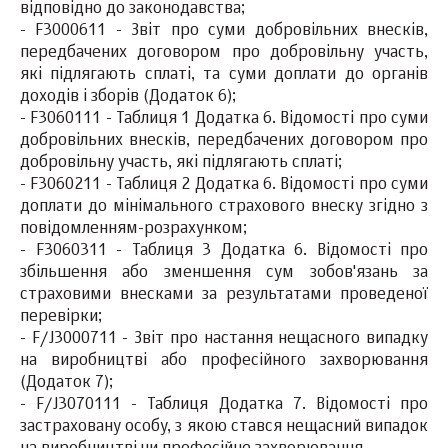
відповідно до законодавства;
- F3000611 - Звіт про суми добровільних внесків,
передбачених договором про добровільну участь,
які підлягають сплаті, та суми доплати до органів
доходів і зборів (Додаток 6);
- F3060111 - Таблиця 1 Додатка 6. Відомості про суми
добровільних внесків, передбачених договором про
добровільну участь, які підлягають сплаті;
- F3060211 - Таблиця 2 Додатка 6. Відомості про суми
доплати до мінімального страхового внеску згідно з
повідомленням-розрахунком;
- F3060311 - Таблиця 3 Додатка 6. Відомості про
збільшення або зменшення сум зобов'язань за
страховими внесками за результатами проведеної
перевірки;
- F/J3000711 - Звіт про настання нещасного випадку
на виробництві або професійного захворювання
(Додаток 7);
- F/J3070111 - Таблиця Додатка 7. Відомості про
застраховану особу, з якою стався нещасний випадок