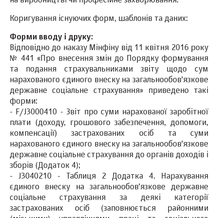
на виробництві чи професійне захворювання.
Коригування існуючих форм, шаблонів та даних:
Форми вводу і друку:
Відповідно до наказу Мінфіну від 11 квітня 2016 року
№ 441 «Про внесення змін до Порядку формування
та подання страхувальниками звіту щодо сум
нарахованого єдиного внеску на загальнообов'язкове
державне соціальне страхування» приведено такі
форми:
- F/J3000410 - Звіт про суми нарахованої заробітної
плати (доходу, грошового забезпечення, допомоги,
компенсації) застрахованих осіб та суми
нарахованого єдиного внеску на загальнообов'язкове
державне соціальне страхування до органів доходів і
зборів (Додаток 4);
- J3040210 - Таблиця 2 Додатка 4. Нарахування
єдиного внеску на загальнообов'язкове державне
соціальне страхування за деякі категорії
застрахованих осіб (заповнюється районними