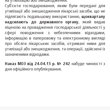
на утилізацію або знешкодження.
Суб`єкти господарювання, яким були передані для
утилізації або знешкодження лікарські засоби, що не
підлягають подальшому використанню,
щокварталу
надсилають до державного органу
, який видав
ліцензію на провадження господарської діяльності у
сфері поводження з небезпечними відходами,
інформацію в паперовому та електронному вигляді
про обсяги лікарських засобів, отримані ними для
утилізації або знешкодження, та операції, здійснені із
зазначеними відходами.
Наказ МОЗ в
ід 24.04.15 р. № 242
набуде чинності з
дня офіційного опублікування.