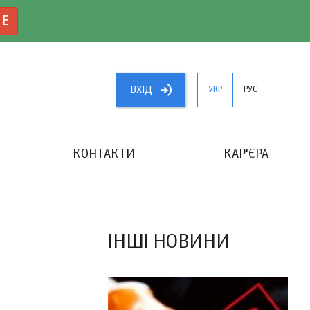
NE
ВХIД
УКР
РУС
КОНТАКТИ
КАР'ЄРА
«КРАЩИЙ БУХГАЛТЕР УКРАЇНИ»
ІНШІ НОВИНИ