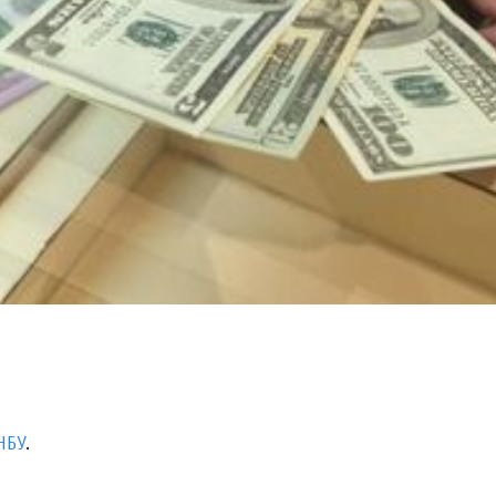
НБУ
.