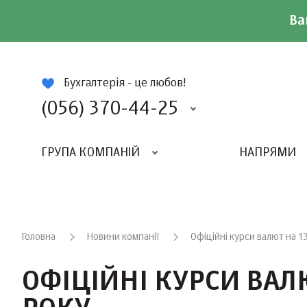
Ва
ій
Бухгалтерія - це любов!
(056) 370-44-25
ГРУПА КОМПАНІЙ
НАПРЯМИ
ВИДАВНИЦТВО «БАЛАНС-КЛУБУ»
«ВСЕУКРАЇНСЬКИЙ БУХГАЛТЕРСКИЙ КЛУБ»
Головна
Новини компанії
Офіційні курси валют на 1
ОФІЦІЙНІ КУРСИ ВАЛ