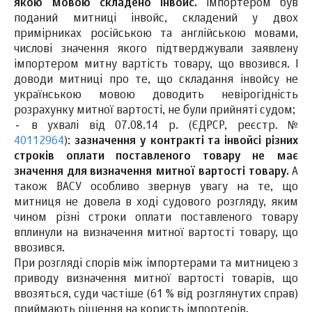
якою мовою складено інвойс.
Імпортером був
поданий митниці інвойс, складений у двох
примірниках російською та англійською мовами,
числові значення якого підтверджували заявлену
імпортером митну вартість товару, що ввозився. І
доводи митниці про те, що складання інвойсу не
українською мовою доводить невірогідність
розрахунку митної вартості, не були прийняті судом;
-
в ухвалі від 07.08.14 р. (ЄДРСР, реєстр. №
40112964
):
зазначення у контракті та інвойсі різних
строків оплати поставленого товару не має
значення для визначення митної вартості товару.
А
також ВАСУ особливо звернув увагу на те, що
митниця не довела в ході судового розгляду, яким
чином різні строки оплати поставленого товару
вплинули на визначення митної вартості товару, що
ввозився.
При розгляді спорів між імпортерами та митницею з
приводу визначення митної вартості товарів, що
ввозяться, суди частіше (61 % від розглянутих справ)
приймають рішення на користь імпортерів.