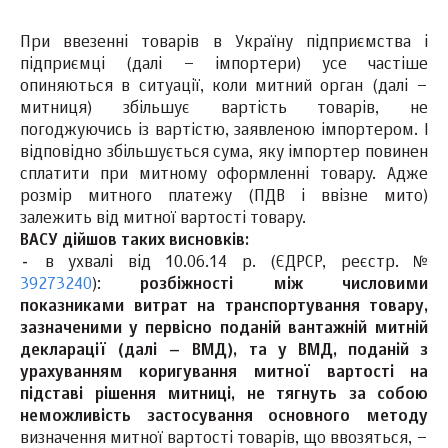
При ввезенні товарів в Україну підприємства і
підприємці (далі – імпортери) усе частіше
опиняються в ситуації, коли митний орган (далі –
митниця) збільшує вартість товарів, не
погоджуючись із вартістю, заявленою імпортером. І
відповідно збільшується сума, яку імпортер повинен
сплатити при митному оформленні товару. Адже
розмір митного платежу (ПДВ і ввізне мито)
залежить від митної вартості товару.
ВАСУ дійшов таких висновків:
-
в ухвалі від 10.06.14 р. (ЄДРСР, реєстр. №
39273240
):
розбіжності між числовими
показниками витрат на транспортування товару,
зазначеними у первісно поданій вантажній митній
декларації (далі – ВМД), та у ВМД, поданій з
урахуванням коригування митної вартості на
підставі рішення митниці, не тягнуть за собою
неможливість застосування основного методу
визначення митної вартості товарів, що ввозяться, –