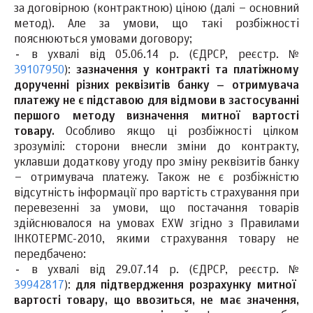
за договірною (контрактною) ціною (далі – основний
метод).
Але за умови, що такі розбіжності
пояснюються умовами договору;
-
в ухвалі від 05.06.14 р. (ЄДРСР, реєстр. №
39107950
):
зазначення у контракті та платіжному
дорученні різних реквізитів банку – отримувача
платежу не є підставою для відмови в застосуванні
першого методу визначення митної вартості
товару.
Особливо якщо ці розбіжності цілком
зрозумілі: сторони внесли зміни до контракту,
уклавши додаткову угоду про зміну реквізитів банку
– отримувача платежу. Також не є розбіжністю
відсутність інформації про вартість страхування при
перевезенні за умови, що постачання товарів
здійснювалося на умовах EXW згідно з Правилами
ІНКОТЕРМС-2010, якими страхування товару не
передбачено:
-
в ухвалі від 29.07.14 р. (ЄДРСР, реєстр. №
39942817
):
для підтвердження розрахунку митної
вартості товару, що ввозиться, не має значення,