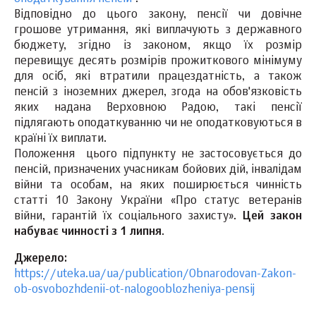
Відповідно до цього закону, пенсії чи довічне
грошове утримання, які виплачують з державного
бюджету, згідно із законом, якщо їх розмір
перевищує десять розмірів прожиткового мінімуму
для осіб, які втратили працездатність, а також
пенсій з іноземних джерел, згода на обов'язковість
яких надана Верховною Радою, такі пенсії
підлягають оподаткуванню чи не оподатковуються в
країні їх виплати.
Положення цього підпункту не застосовується до
пенсій, призначених учасникам бойових дій, інвалідам
війни та особам, на яких поширюється чинність
статті 10 Закону України «Про статус ветеранів
війни, гарантій їх соціального захисту».
Цей закон
набуває чинності з 1 липня
.
Джерело:
https://uteka.ua/ua/publication/Obnarodovan-Zakon-
ob-osvobozhdenii-ot-nalogooblozheniya-pensij