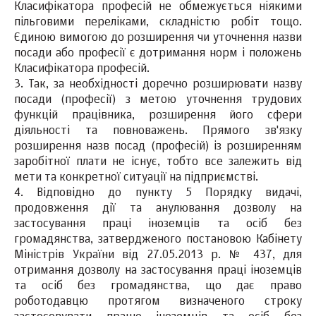
Класифікатора професій не обмежується ніякими
пільговими переліками, складністю робіт тощо.
Єдиною вимогою до розширення чи уточнення назви
посади або професії є дотримання норм і положень
Класифікатора професій.
3. Так, за необхідності доречно розширювати назву
посади (професії) з метою уточнення трудових
функцій працівника, розширення його сфери
діяльності та повноважень. Прямого зв'язку
розширення назв посад (професій) із розширенням
заробітної плати не існує, тобто все залежить від
мети та конкретної ситуації на підприємстві.
4. Відповідно до пункту 5 Порядку видачі,
продовження дії та анулювання дозволу на
застосування праці іноземців та осіб без
громадянства, затвердженого постановою Кабінету
Міністрів України від 27.05.2013 р. № 437, для
отримання дозволу на застосування праці іноземців
та осіб без громадянства, що дає право
роботодавцю протягом визначеного строку