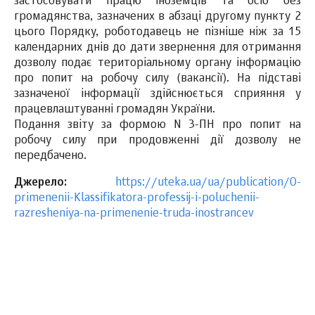
застосовувати працю іноземців та осіб без
громадянства, зазначених в абзаці другому пункту 2
цього Порядку, роботодавець не пізніше ніж за 15
календарних днів до дати звернення для отримання
дозволу подає територіальному органу інформацію
про попит на робочу силу (вакансії). На підставі
зазначеної інформації здійснюється сприяння у
працевлаштуванні громадян України.
Подання звіту за формою N 3-ПН про попит на
робочу силу при продовженні дії дозволу не
передбачено.
Джерело:
https://uteka.ua/ua/publication/O-
primenenii-Klassifikatora-professij-i-poluchenii-
razresheniya-na-primenenie-truda-inostrancev