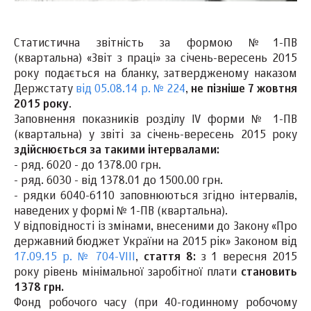
Статистична звітність за формою №1-ПВ
(квартальна) «Звіт з праці» за січень-вересень 2015
року подається на бланку, затвердженому наказом
Держстату
від 05.08.14 р. № 224
,
не пізніше 7 жовтня
2015 року
.
Заповнення показників розділу ІV форми № 1-ПВ
(квартальна) у звіті за січень-вересень 2015 року
здійснюється за такими інтервалами:
- ряд. 6020 - до 1378.00 грн.
- ряд. 6030 - від 1378.01 до 1500.00 грн.
- рядки 6040-6110 заповнюються згідно інтервалів,
наведених у формі № 1-ПВ (квартальна).
У відповідності із змінами, внесеними до Закону «Про
державний бюджет України на 2015 рік» Законом від
17.09.15 р. № 704-VIII
,
стаття 8:
з 1 вереcня 2015
року рівень мінімальної заробітної плати
становить
1378 грн.
Фонд робочого часу (при 40-годинному робочому