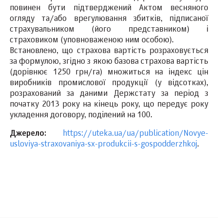
повинен бути підтверджений Актом весняного
огляду та/або врегулювання збитків, підписаної
страхувальником (його представником) і
страховиком (уповноваженою ним особою).
Встановлено, що страхова вартість розраховується
за формулою, згідно з якою базова страхова вартість
(дорівнює 1250 грн/га) множиться на індекс цін
виробників промислової продукції (у відсотках),
розрахований за даними Держстату за період з
початку 2013 року на кінець року, що передує року
укладення договору, поділений на 100.
Джерело:
https://uteka.ua/ua/publication/Novye-
usloviya-straxovaniya-sx-produkcii-s-gospodderzhkoj
.