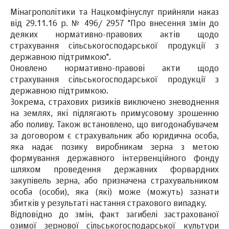
Мінагрополітики та Нацкомфінуслуг прийняли наказ
від 29.11.16 р. № 496/ 2957 "Про внесення змін до
деяких нормативно-правових актів щодо
страхування сільськогосподарської продукції з
державною підтримкою".
Оновлено нормативно-правові акти щодо
страхування сільськогосподарської продукції з
державною підтримкою.
Зокрема, страхових ризиків виключено зневоднення
на землях, які підлягають примусовому зрошенню
або поливу. Також встановлено, що вигодонабувачем
за договором є страхувальник або юридична особа,
яка надає позику виробникам зерна з метою
формування державного інтервенційного фонду
шляхом проведення державних форвардних
закупівель зерна, або призначена страхувальником
особа (особи), яка (які) може (можуть) зазнати
збитків у результаті настання страхового випадку.
Відповідно до змін, факт загибелі застрахованої
озимої зернової сільськогосподарської культури