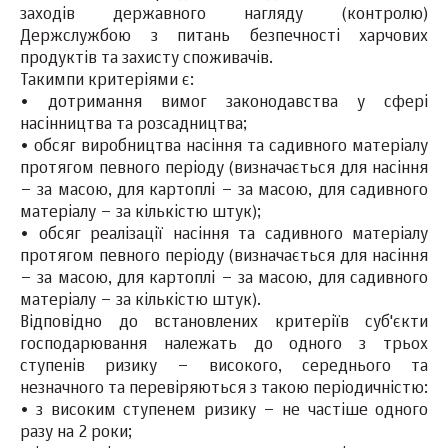
заходів державного нагляду (контролю)
Держслужбою з питань безпечності харчових
продуктів та захисту споживачів.
Такимпи критеріями є:
• дотримання вимог законодавства у сфері
насінництва та розсадництва;
• обсяг виробництва насіння та садивного матеріалу
протягом певного періоду (визначається для насіння
– за масою, для картоплі – за масою, для садивного
матеріалу – за кількістю штук);
• обсяг реалізації насіння та садивного матеріалу
протягом певного періоду (визначається для насіння
– за масою, для картоплі – за масою, для садивного
матеріалу – за кількістю штук).
Відповідно до встановлених критеріїв суб'єкти
господарювання належать до одного з трьох
ступенів ризику – високого, середнього та
незначного та перевіряються з такою періодичністю:
• з високим ступенем ризику – не частіше одного
разу на 2 роки;