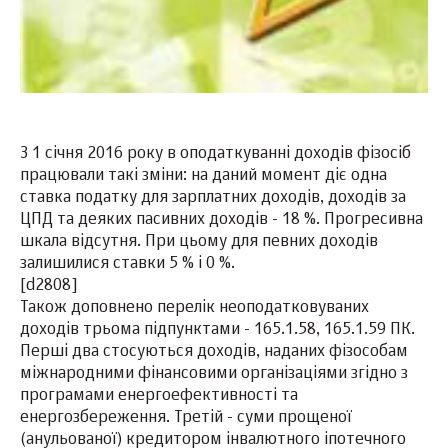
З 1 січня 2016 року в оподаткуванні доходів фізосіб
працювали такі зміни: на даний момент діє одна
ставка податку для зарплатних доходів, доходів за
ЦПД та деяких пасивних доходів - 18 %. Прогресивна
шкала відсутня. При цьому для певних доходів
залишилися ставки 5 % і 0 %.
[d2808]
Також доповнено перелік неоподатковуваних
доходів трьома підпунктами - 165.1.58, 165.1.59 ПК.
Перші два стосуються доходів, наданих фізособам
міжнародними фінансовими організаціями згідно з
програмами енергоефективності та
енергозбереження. Третій - суми прощеної
(анульованої) кредитором інвалютного іпотечного