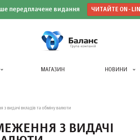
ше передплачене видання
ЧИТАЙТЕ ON-LI
МАГАЗИН
НОВИНИ
ДРУКАРНЯ «БАЛАНС-КЛУБУ»
з видачі вкладів та обміну валюти
ЕЖЕННЯ З ВИДАЧІ