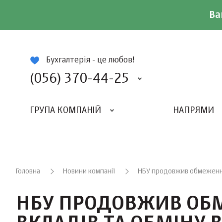
Ва
ій
Бухгалтерія - це любов!
(056) 370-44-25
ГРУПА КОМПАНІЙ
НАПРЯМИ
ВИДАВНИЦТВО «БАЛАНС-КЛУБУ»
«ВСЕУКРАЇНСЬКИЙ БУХГАЛТЕРСКИЙ КЛУБ»
Головна
Новини компанії
НБУ продовжив обмеження 
НБУ ПРОДОВЖИВ ОБМ