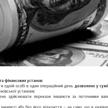
та фінансових установ:
ти одній особі в один операційний день
дозволено у сумі
нківської установи;
ено здійснювати перекази інвалюти за поточними ва
інвалюті або без його відкриття – на суму, що в еквівал