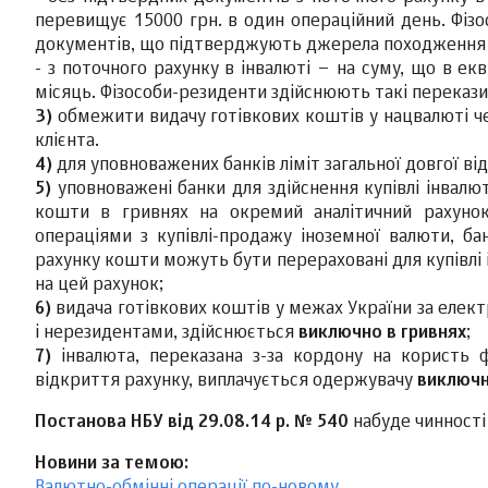
перевищує 15000 грн. в один операційний день. Фізо
документів, що підтверджують джерела походження 
- з поточного рахунку в інвалюті – на суму, що в ек
місяць. Фізособи-резиденти здійснюють такі перекази
3)
обмежити видачу готівкових коштів у нацвалюті че
клієнта.
4)
для уповноважених банків ліміт загальної довгої ві
5)
уповноважені банки для здійснення купівлі інвалю
кошти в гривнях на окремий аналітичний рахуно
операціями з купівлі-продажу іноземної валюти, бан
рахунку кошти можуть бути перераховані для купівлі 
на цей рахунок;
6)
видача готівкових коштів у межах України за елек
і нерезидентами, здійснюється
виключно в гривнях
;
7)
інвалюта, переказана з-за кордону на користь ф
відкриття рахунку, виплачується одержувачу
виключн
Постанова НБУ від 29.08.14 р. № 540
набуде чинності 
Новини за темою:
Валютно-обмінні операції по-новому