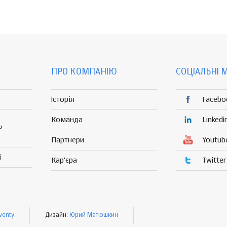
ПРО КОМПАНІЮ
СОЦІАЛЬНІ 
Історія
Facebo
Команда
Linkedi
Р
Партнери
Youtub
і
Кар'єра
Twitter
venty
Дизайн:
Юрий Матюшкин