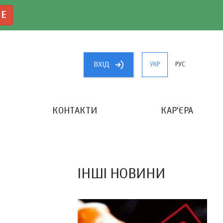
NE
ВХIД
УКР
РУС
КОНТАКТИ
КАР'ЄРА
«КРАЩИЙ БУХГАЛТЕР УКРАЇНИ»
ІНШІ НОВИНИ