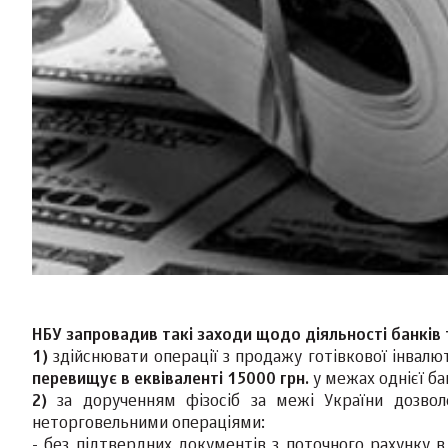
НБУ запровадив такі заходи щодо діяльності банків 
1)
здійснювати операції з продажу готівкової інвалю
перевищує в еквіваленті 15000
грн.
у межах однієї ба
2)
за дорученням фізосіб за межі України дозвол
неторговельними операціями:
- без підтвердних документів з поточного рахунку в 