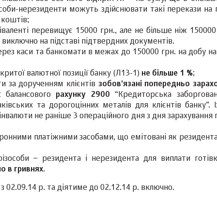
соби-нерезиденти можуть здійснювати такі перекази на п
коштів;
віваленті перевищує 15000 грн., але не більше ніж 150000
 виключно на підставі підтвердних документів.
рез каси та банкомати в межах до 150000 грн. на добу на
дкритої валютної позиції банку (Л13-1)
не більше 1 %
;
ти за дорученням клієнтів
зобов’яза
ні
попередньо зарах
к балансового
рахунку 2900
“Кредиторська заборгован
ківських та дорогоцінних металів для клієнтів банку”. І
інвалюти не раніше 3 операційного дня з дня зарахування
тронними платіжними засобами, що емітовані як резидента
ізособи − резидента і нерезидента для виплати готів
о в гривнях
.
з 02.09.14 р. та діятиме до 02.12.14 р. включно.