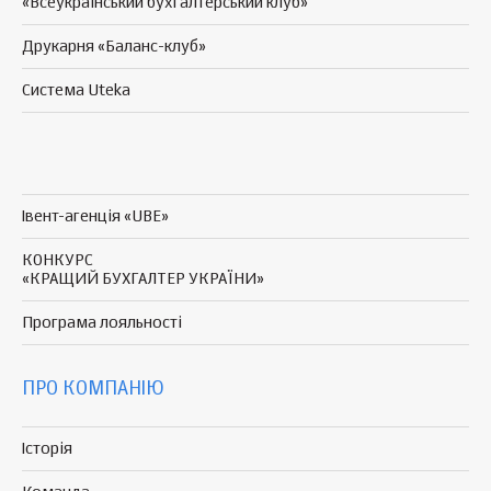
«Всеукраїнський бухгалтерський клуб»
Друкарня «Баланс-клуб»
Система Uteka
Івент-агенція «UBE»
КОНКУРС
«КРАЩИЙ БУХГАЛТЕР УКРАЇНИ»
Програма
лояльності
ПРО КОМПАНІЮ
Історія