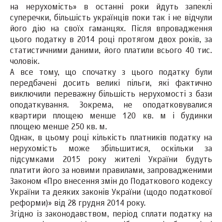
на нерухомість» в останні роки йдуть запеклі
суперечки, більшість українців поки так і не відчули
його дію на своїх гаманцях. Після впровадження
цього податку в 2014 році протягом двох років, за
статистичними даними, його платили всього 40 тис.
чоловік.
А все тому, що спочатку з цього податку були
передбачені досить великі пільги, які фактично
виключили переважну більшість нерухомості з бази
оподаткування. Зокрема, не оподатковувалися
квартири площею менше 120 кв. м і будинки
площею менше 250 кв. м.
Однак, в цьому році кількість платників податку на
нерухомість може збільшитися, оскільки за
підсумками 2015 року жителі України будуть
платити його за новими правилами, запровадженими
Законом «Про внесення змін до Податкового кодексу
України та деяких законів України (щодо податкової
реформи)» від 28 грудня 2014 року.
Згідно із законодавством, період сплати податку на