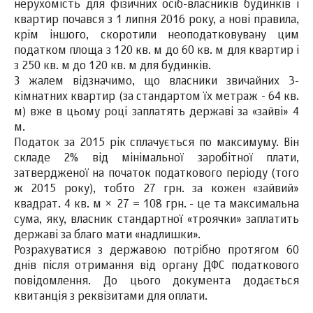
нерухомість для фізичних осіб-власників будинків і
квартир почався з 1 липня 2016 року, а нові правила,
крім іншого, скоротили неоподатковувану цим
податком площа з 120 кв. м до 60 кв. м для квартир і
з 250 кв. м до 120 кв. м для будинків.
З жалем відзначимо, що власники звичайних 3-
кімнатних квартир (за стандартом їх метраж - 64 кв.
м) вже в цьому році заплатять державі за «зайві» 4
м.
Податок за 2015 рік сплачується по максимуму. Він
складе 2% від мінімальної заробітної плати,
затвердженої на початок податкового періоду (того
ж 2015 року), тобто 27 грн. за кожен «зайвий»
квадрат. 4 кв. м × 27 = 108 грн. - це та максимальна
сума, яку, власник стандартної «троячки» заплатить
державі за благо мати «надлишки».
Розрахуватися з державою потрібно протягом 60
днів після отримання від органу ДФС податкового
повідомлення. До цього документа додається
квитанція з реквізитами для оплати.