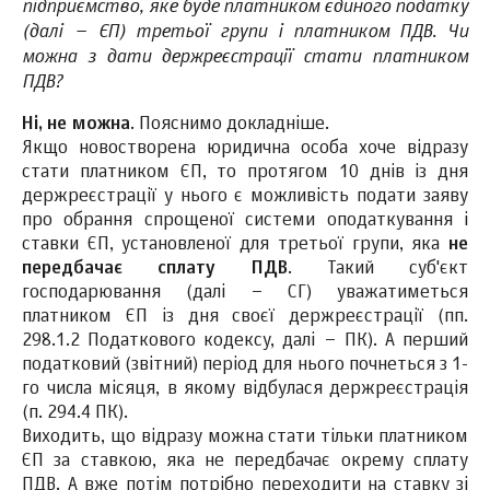
підприємство, яке буде платником єдиного податку
(далі – ЄП) третьої групи і платником ПДВ. Чи
можна з дати держреєстрації стати платником
ПДВ?
Ні, не можна
. Пояснимо докладніше.
Якщо новостворена юридична особа хоче відразу
стати платником ЄП, то протягом 10 днів із дня
держреєстрації у нього є можливість подати заяву
про обрання спрощеної системи оподаткування і
ставки ЄП, установленої для третьої групи, яка
не
передбачає сплату ПДВ
. Такий суб'єкт
господарювання (далі – СГ) уважатиметься
платником ЄП із дня своєї держреєстрації (пп.
298.1.2 Податкового кодексу, далі – ПК). А перший
податковий (звітний) період для нього почнеться з 1-
го числа місяця, в якому відбулася держреєстрація
(п. 294.4 ПК).
Виходить, що відразу можна стати тільки платником
ЄП за ставкою, яка не передбачає окрему сплату
ПДВ. А вже потім потрібно переходити на ставку зі