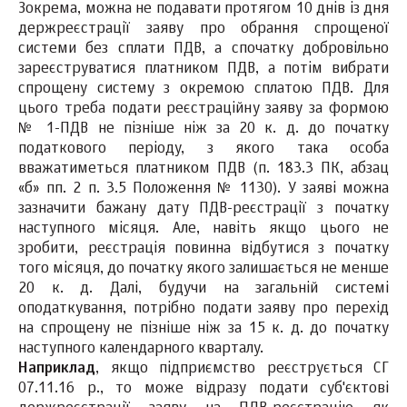
Зокрема, можна не подавати протягом 10 днів із дня
держреєстрації заяву про обрання спрощеної
системи без сплати ПДВ, а спочатку добровільно
зареєструватися платником ПДВ, а потім вибрати
спрощену систему з окремою сплатою ПДВ. Для
цього треба подати реєстраційну заяву за формою
№ 1-ПДВ не пізніше ніж за 20 к. д. до початку
податкового періоду, з якого така особа
вважатиметься платником ПДВ (п. 183.3 ПК, абзац
«б» пп. 2 п. 3.5 Положення № 1130). У заяві можна
зазначити бажану дату ПДВ-реєстрації з початку
наступного місяця. Але, навіть якщо цього не
зробити, реєстрація повинна відбутися з початку
того місяця, до початку якого залишається не менше
20 к. д. Далі, будучи на загальній системі
оподаткування, потрібно подати заяву про перехід
на спрощену не пізніше ніж за 15 к. д. до початку
наступного календарного кварталу.
Наприклад
, якщо підприємство реєструється СГ
07.11.16 р., то може відразу подати суб'єкто­ві