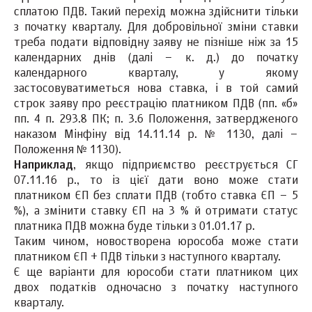
сплатою ПДВ. Такий перехід можна здійснити тільки
з початку кварталу. Для добровільної зміни ставки
треба подати відповідну заяву не пізніше ніж за 15
календарних днів (далі – к. д.) до початку
календарного кварталу, у якому
застосовуватиметься нова ставка, і в той самий
строк заяву про реєстрацію платником ПДВ (пп. «б»
пп. 4 п. 293.8 ПК; п. 3.6 Положення, затвердженого
наказом Мінфіну від 14.11.14 р. № 1130, далі –
Положення № 1130).
Наприклад
, якщо підприємство реєструється СГ
07.11.16 р., то із цієї дати воно може стати
платником ЄП без сплати ПДВ (тобто ставка ЄП – 5
%), а змінити ставку ЄП на 3 % й отримати статус
платника ПДВ можна буде тільки з 01.01.17 р.
Таким чином, новостворена юрособа може стати
платником ЄП + ПДВ тільки з наступного кварталу.
Є ще варіанти для юрособи стати платником цих
двох податків одночасно з початку наступного
кварталу.