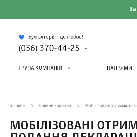
Ва
ій
Бухгалтерія - це любов!
(056) 370-44-25
ГРУПА КОМПАНІЙ
НАПРЯМИ
ВИДАВНИЦТВО «БАЛАНС-КЛУБУ»
«ВСЕУКРАЇНСЬКИЙ БУХГАЛТЕРСКИЙ КЛУБ»
Головна
Новини компанії
Мобілізовані отримають в
МОБІЛІЗОВАНІ ОТРИ