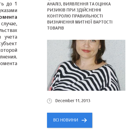
ть до 1
АНАЛІЗ, ВИЯВЛЕННЯ ТА ОЦІНКА
РИЗИКІВ ПРИ ЗДІЙСНЕННІ
указами
КОНТРОЛЮ ПРАВИЛЬНОСТІ
омента
ВИЗНАЧЕННЯ МИТНОЇ ВАРТОСТІ
случае,
ТОВАРІВ
льствах
з учета
субъект
которой
лнения.
момента
December 11, 2013
ВСІ НОВИНИ