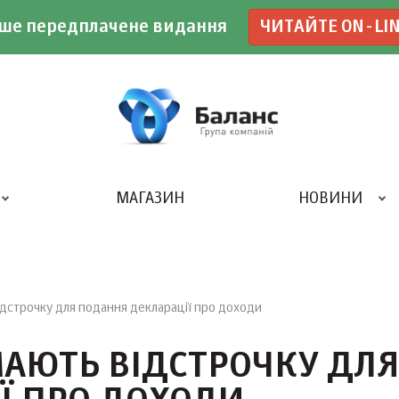
ше передплачене видання
ЧИТАЙТЕ ON-LI
МАГАЗИН
НОВИНИ
ДРУКАРНЯ «БАЛАНС-КЛУБУ»
ідстрочку для подання декларації про доходи
МАЮТЬ ВІДСТРОЧКУ ДЛ