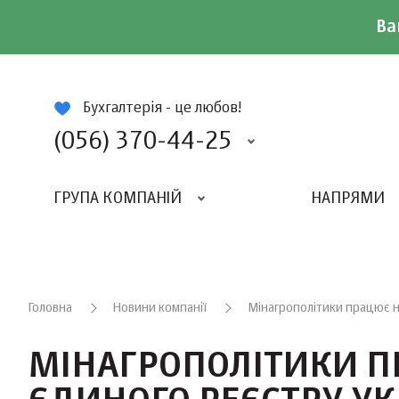
Ва
ій
Бухгалтерія - це любов!
(056) 370-44-25
ГРУПА КОМПАНІЙ
НАПРЯМИ
ВИДАВНИЦТВО «БАЛАНС-КЛУБУ»
«ВСЕУКРАЇНСЬКИЙ БУХГАЛТЕРСКИЙ КЛУБ»
Головна
Новини компанії
Мінагрополітики працює на
МІНАГРОПОЛІТИКИ П