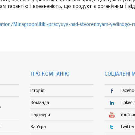
ого, щоб вся українська органічна продукція була сертиф
 гарантію і впевненість, що продукт є органічним і від
ation/Minagropolitiki-pracyuye-nad-stvorennyam-yedinogo-r
ПРО КОМПАНІЮ
СОЦІАЛЬНІ 
Історія
Facebo
Команда
Linkedi
Р
Партнери
Youtub
і
Кар'єра
Twitter