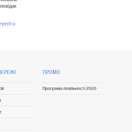
ікована
повідає
eyestru-
МЕРЕЖІ
ПРОМО
ok
Програма лояльності 2020
n
e