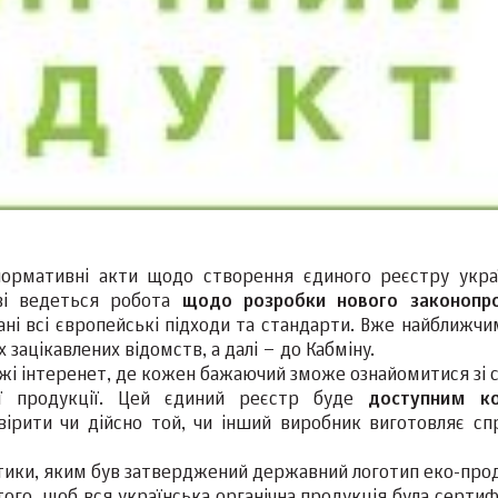
нормативні акти щодо створення єдиного реєстру укра
тві ведеться робота
щодо розробки нового законопр
ані всі європейські підходи та стандарти. Вже найближчи
зацікавлених відомств, а далі – до Кабміну.
і інтеренет, де кожен бажаючий зможе ознайомитися зі 
ної продукції. Цей єдиний реєстр буде
доступним к
ірити чи дійсно той, чи інший виробник виготовляє с
ітики, яким був затверджений державний логотип еко-прод