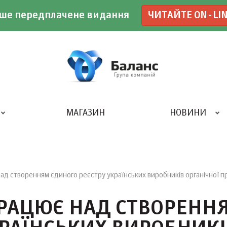
ше передплачене видання
ЧИТАЙТЕ ON-LI
МАГАЗИН
НОВИНИ
ДРУКАРНЯ «БАЛАНС-КЛУБУ»
д створенням єдиного реєстру українських виробників органічної п
РАЦЮЄ НАД СТВОРЕНН