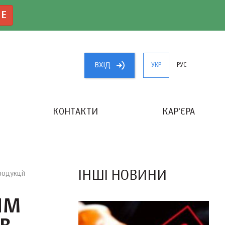
NE
ВХIД
УКР
РУС
КОНТАКТИ
КАР'ЄРА
«КРАЩИЙ БУХГАЛТЕР УКРАЇНИ»
ІНШІ НОВИНИ
родукції
ЯМ