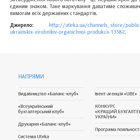
Затвердження нового логотипу - це перший крок до т
єдиним знаком. Таке маркування даватиме споживачам
вимогам всіх державних стандартів.
Джерело:
http://uteka.ua/channels_store/public
ukrainskix-virobnikiv-organichnoi-produkcii-13582
.
НАПРЯМИ
Видавництво «Баланс-клуб»
Івент-агенція «UBE»
«Всеукраїнський
КОНКУРС
бухгалтерський клуб»
«КРАЩИЙ БУХГАЛТЕ
УКРАЇНИ»
Друкарня «Баланс-клуб»
Програма
лояльност
Система Uteka