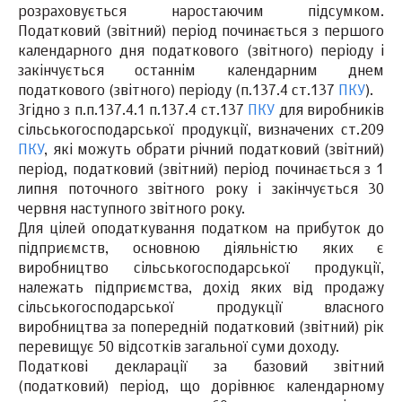
розраховується наростаючим підсумком.
Податковий (звітний) період починається з першого
календарного дня податкового (звітного) періоду і
закінчується останнім календарним днем
податкового (звітного) періоду (п.137.4 ст.137
ПКУ
).
Згідно з п.п.137.4.1 п.137.4 ст.137
ПКУ
для виробників
сільськогосподарської продукції, визначених ст.209
ПКУ
, які можуть обрати річний податковий (звітний)
період, податковий (звітний) період починається з 1
липня поточного звітного року і закінчується 30
червня наступного звітного року.
Для цілей оподаткування податком на прибуток до
підприємств, основною діяльністю яких є
виробництво сільськогосподарської продукції,
належать підприємства, дохід яких від продажу
сільськогосподарської продукції власного
виробництва за попередній податковий (звітний) рік
перевищує 50 відсотків загальної суми доходу.
Податкові декларації за базовий звітний
(податковий) період, що дорівнює календарному