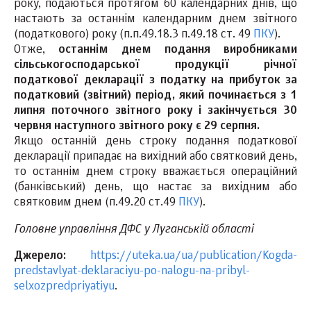
року, подаються протягом 60 календарних днів, що
настають за останнім календарним днем звітного
(податкового) року (п.п.49.18.3 п.49.18 ст. 49
ПКУ
).
Отже,
останнім днем подання виробниками
сільськогосподарської продукції річної
податкової декларації з податку на прибуток за
податковий (звітний) період, який починається з 1
липня поточного звітного року і закінчується 30
червня наступного звітного року є 29 серпня.
Якщо останній день строку подання податкової
декларації припадає на вихідний або святковий день,
то останнім днем строку вважається операційний
(банківський) день, що настає за вихідним або
святковим днем (п.49.20 ст.49
ПКУ
).
Головне управління ДФС у Луганській області
Джерело:
https://uteka.ua/ua/publication/Kogda-
predstavlyat-deklaraciyu-po-nalogu-na-pribyl-
selxozpredpriyatiyu
.