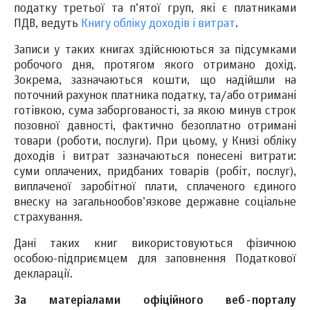
податку третьої та п’ятої груп, які є платниками
ПДВ, ведуть
Книгу обліку доходів і витрат
.
Записи у таких книгах здійснюються за підсумками
робочого дня, протягом якого отримано дохід.
Зокрема, зазначаються кошти, що надійшли на
поточний рахунок платника податку, та/або отримані
готівкою, сума заборгованості, за якою минув строк
позовної давності, фактично безоплатно отримані
товари (роботи, послуги). При цьому, у Книзі обліку
доходів і витрат зазначаються понесені витрати:
суми оплачених, придбаних товарів (робіт, послуг),
виплаченої заробітної плати, сплаченого єдиного
внеску на загальнообов’язкове державне соціальне
страхування.
Дані таких книг використовуються фізичною
особою-підприємцем для заповнення Податкової
декларації.
За матеріалами офіційного веб-порталу