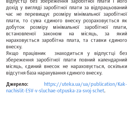
відпустці без збереження заробітної плати і його
дохід у вигляді заробітної плати за відпрацьований
час не перевищує розміру мінімальної заробітної
плати, то сума єдиного внеску розраховується як
добуток розміру мінімальної заробітної плати,
встановленої законом на місяць, за який
нараховується заробітна плата, та ставки єдиного
внеску.
Якщо працівник знаходиться у відпустці без
збереження заробітної плати повний календарний
місяць, єдиний внесок не нараховується, оскільки
відсутня база нарахування єдиного внеску.
Джерело:
https://uteka.ua/ua/publication/Kak-
nachislit-ESV-v-sluchae-otpuska-za-svoj-schet
.