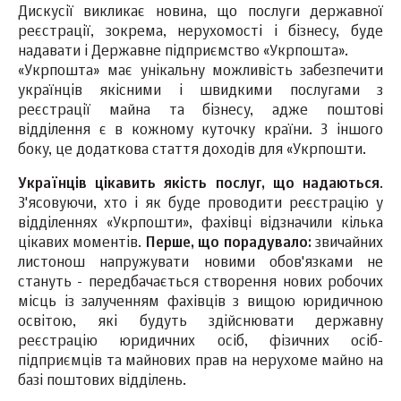
Дискусії викликає новина, що послуги державної
реєстрації, зокрема, нерухомості і бізнесу, буде
надавати і Державне підприємство «Укрпошта».
«Укрпошта» має унікальну можливість забезпечити
українців якісними і швидкими послугами з
реєстрації майна та бізнесу, адже поштові
відділення є в кожному куточку країни. З іншого
боку, це додаткова стаття доходів для «Укрпошти.
Українців цікавить якість послуг, що надаються
.
З'ясовуючи, хто і як буде проводити реєстрацію у
відділеннях «Укрпошти», фахівці відзначили кілька
цікавих моментів.
Перше, що порадувало:
звичайних
листонош напружувати новими обов'язками не
стануть - передбачається створення нових робочих
місць із залученням фахівців з вищою юридичною
освітою, які будуть здійснювати державну
реєстрацію юридичних осіб, фізичних осіб-
підприємців та майнових прав на нерухоме майно на
базі поштових відділень.