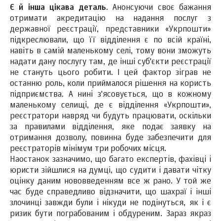
Є й інша цікава деталь
. Анонсуючи своє бажання
отримати акредитацію на надання послуг з
державної реєстрації, представники «Укрпошти»
підкреслювали, що її відділення є по всій країні,
навіть в самій маленькому селі, тому вони зможуть
надати дану послугу там, де інші суб'єкти реєстрації
не стануть цього робити. І цей фактор зіграв не
останню роль, коли приймалося рішення на користь
підприємства. А нині з'ясовується, що в кожному
маленькому селищі, де є відділення «Укрпошти»,
реєстратори навряд чи будуть працювати, оскільки
за правилами відділення, яке подає заявку на
отримання дозволу, повинна буде забезпечити для
реєстраторів мінімум три робочих місця.
Наостанок зазначимо, що багато експертів, фахівці і
юристи зійшлися на думці, що судити і давати чітку
оцінку даним нововведенням все ж рано. У той же
час буде справедливо відзначити, що шахраї і інші
злочинці завжди були і нікуди не подінуться, як і є
ризик бути пограбованим і обдуреним. Зараз якраз