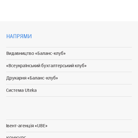
НАПРЯМИ
Видавництво «Баланс-клуб»
«Всеукраїнський бухгалтерський клуб»
Друкарня «Баланс-клуб»
Система Uteka
Івент-агенція «UBE»