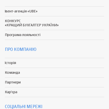
Івент-агенція «UBE»
КОНКУРС
«КРАЩИЙ БУХГАЛТЕР УКРАЇНИ»
Програма
лояльності
ПРО КОМПАНІЮ
Історія
Команда
Партнери
Кар'єра
СОЦІАЛЬНІ МЕРЕЖІ