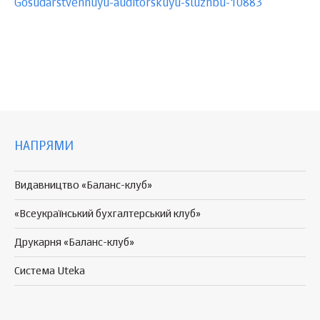
Gosudarstvennuyu-auditorskuyu-sluzhbu-10883
НАПРЯМИ
Видавництво «Баланс-клуб»
«Всеукраїнський бухгалтерський клуб»
Друкарня «Баланс-клуб»
Система Uteka