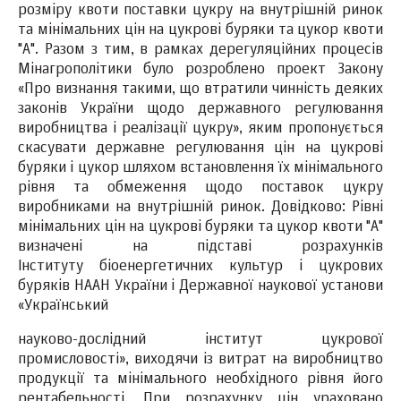
розміру квоти поставки цукру на внутрішній ринок
та мінімальних цін на цукрові буряки та цукор квоти
"А". Разом з тим, в рамках дерегуляційних процесів
Мінагрополітики було розроблено проект Закону
«Про визнання такими, що втратили чинність деяких
законів України щодо державного регулювання
виробництва і реалізації цукру», яким пропонується
скасувати державне регулювання цін на цукрові
буряки і цукор шляхом встановлення їх мінімального
рівня та обмеження щодо поставок цукру
виробниками на внутрішній ринок. Довідково: Рівні
мінімальних цін на цукрові буряки та цукор квоти "А"
визначені на підставі розрахунків
Інституту біоенергетичних культур і цукрових
буряків НААН України і Державної наукової установи
«Український
науково-дослідний інститут цукрової
промисловості», виходячи із витрат на виробництво
продукції та мінімального необхідного рівня його
рентабельності. При розрахунку цін ураховано