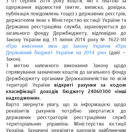
З 01 серпня 2014 року кошти, які є платою за
одержання відомостей (витяг, виписка, довідка,
публікація повідомлень тощо) з державних реєстрів,
держателем яких є Міністерство юстиції України та
Державна реєстраційна служба, зараховуються до
загального фонду Держбюджету, відповідно до
Закону України від 31 липня 2014 року № 1622-VII
«Про внесення змін до Закону України «Про
Державний бюджет України на 2014 рік»
(далі –
Закон).
З метою належного виконання Закону щодо
спрямування зазначених коштів до загального фонду
Держбюджету органами Держказначейства по всій
території України
відкриті рахунки за кодом
класифікації доходів бюджету 24060300 «Інші
надходження»
.
Варто звернути увагу, що за інформацією щодо
реквізитів рахунків потрібно звертатися до
державних реєстраторів реєстраційних служб
територіальних управлінь Міністерства юстиції
України. Зазначені реквізити рахунків найближчим