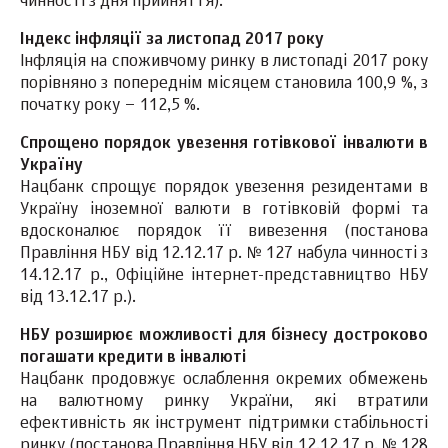
чинності з дня прийняття).
Індекс інфляції за листопад 2017 року
Інфляція на споживчому ринку в листопаді 2017 року
порівняно з попереднім місяцем становила 100,9 %, з
початку року – 112,5 %.
Спрощено порядок увезення готівкової інвалюти в
Україну
Нацбанк спрощує порядок увезення резидентами в
Україну іноземної валюти в готівковій формі та
вдосконалює порядок її вивезення (постанова
Правління НБУ від 12.12.17 р. № 127 набула чинності з
14.12.17 р., Офіційне інтернет-представництво НБУ
від 13.12.17 р.).
НБУ розширює можливості для бізнесу достроково
погашати кредити в інвалюті
Нацбанк продовжує ослаблення окремих обмежень
на валютному ринку України, які втратили
ефективність як інструмент підтримки стабільності
ринку (постанова Правління НБУ від 12.12.17 р. № 128