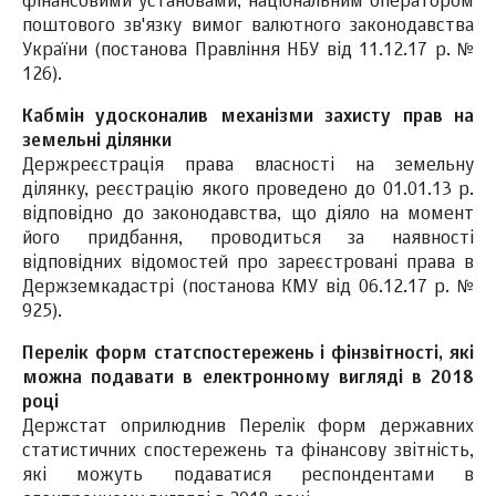
фінансовими установами, національним оператором
поштового зв'язку вимог валютного законодавства
України (постанова Правління НБУ від 11.12.17 р. №
126).
Кабмін удосконалив механізми захисту прав на
земельні ділянки
Держреєстрація права власності на земельну
ділянку, реєстрацію якого проведено до 01.01.13 р.
відповідно до законодавства, що діяло на момент
його придбання, проводиться за наявності
відповідних відомостей про зареєстровані права в
Держземкадастрі (постанова КМУ від 06.12.17 р. №
925).
Перелік форм статспостережень і фінзвітності, які
можна подавати в електронному вигляді в 2018
році
Держстат оприлюднив Перелік форм державних
статистичних спостережень та фінансову звітність,
які можуть подаватися респондентами в