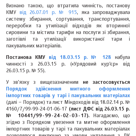
Визнано такою, що втратила чинність, постанову
КМУ
від 26.07.01 р. № 915
, яка запроваджувала
систему збирання, сортування, транспортування,
переробки та утилізації відходів як вторинної
сировини та містила тарифи на послуги зі збирання,
заготівлі та утилізації використаної тари і
пакувальних матеріалів.
Постанова КМУ
від 18.03.15 р. № 128
набула
чинності з 26.03.15 р. («Урядовий кур’єр» від
26.03.15 р. № 55).
У зв’язку з вищезазначеним
не застосовується
Порядок здійснення митного оформлення
імпортних товарів у тарі і пакувальних матеріалах
(далі – Порядок) та лист Міндоходів від 18.02.14 р. №
4160/7/99-99-24-01-06-17
(лист ДФС від 26.03.15 р.
№ 10441/99-99-24-02-03-17).
Нагадаємо, що
згідно з Порядком увезення та митне оформлення
імпортних товарів у тарі та пакувальних матеріалах
дозволялося виключно за умови укладення з ДК