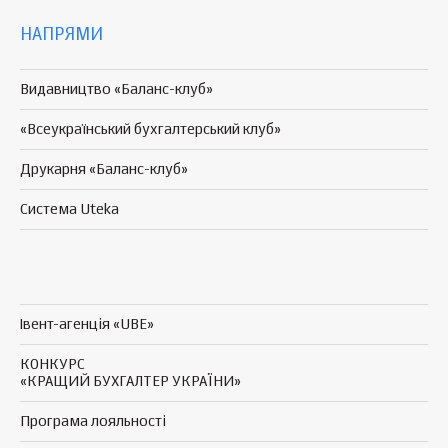
НАПРЯМИ
Видавництво «Баланс-клуб»
«Всеукраїнський бухгалтерський клуб»
Друкарня «Баланс-клуб»
Система Uteka
Івент-агенція «UBE»
КОНКУРС
«КРАЩИЙ БУХГАЛТЕР УКРАЇНИ»
Програма
лояльності