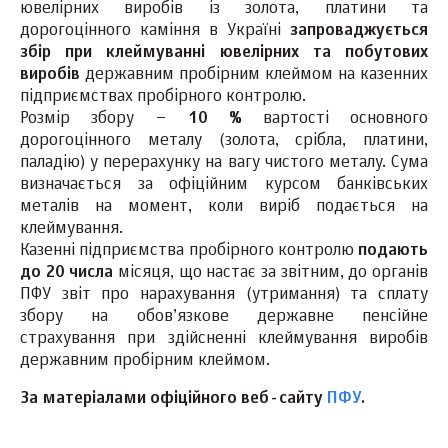
ювелірних виробів із золота, платини та
дорогоцінного каміння в Україні
запроваджується
збір при клеймуванні ювелірних та побутових
виробів
державним пробірним клеймом на казенних
підприємствах пробірного контролю.
Розмір збору –
10
%
вартості основного
дорогоцінного металу (золота, срібла, платини,
паладію) у перерахунку на вагу чистого металу. Сума
визначається за офіційним курсом банківських
металів на момент, коли виріб подається на
клеймування.
Казенні підприємства пробірного контролю
подають
до 20 числа
місяця, що настає за звітним, до органів
ПФУ звіт про нарахування (утримання) та сплату
збору на обов’язкове державне пенсійне
страхування при здійсненні клеймування виробів
державним пробірним клеймом.
За матеріалами офіційного веб-сайту
ПФУ
.