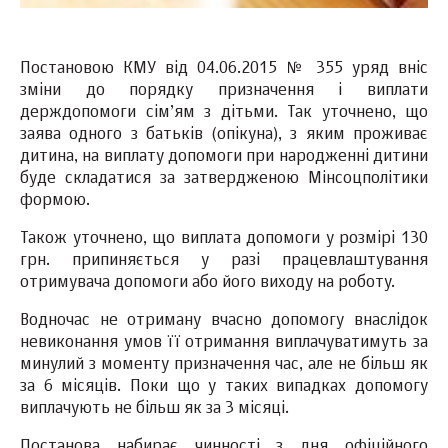
Постановою КМУ від 04.06.2015 № 355 у
ряд вніс
зміни до порядку призначення і виплати
держдопомоги сім’ям з дітьми. Так уточнено, що
заява одного з батьків (опікуна), з яким проживає
дитина, на виплату допомоги при народженні дитини
буде складатися за затвердженою Мінсоцполітики
формою.
Також уточнено, що
виплата допомоги у розмірі 130
грн. припиняється у разі працевлаштування
отримувача допомоги або його виходу на роботу.
Водночас не отриману вчасно допомогу внаслідок
невиконання умов її отримання
виплачуватимуть за
минулий з моменту призначення час
, але не більш як
за 6 місяців. Поки що у таких випадках допомогу
виплачують не більш як за 3 місяці.
Постанова набирає чинності з дня офіційного