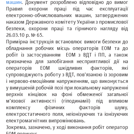
машин
. Документ розроблено відповідно до вимог
Правил охорони праці під час експлуатації
електронно-обчислювальних машин, затверджених
наказом Державного комітету України з промислової
безпеки, охорони праці та гірничого нагляду від
26.03.10 р. № 65.
Примірна інструкція встановлює вимоги безпеки до
обладнання робочих місць операторів ЕОМ та до
робіт із застосуванням ЕОМ з ВДТ і ПП, а також
призначена для запобігання несприятливої дії на
операторів ЕОМ шкідливих факторів, які
супроводжують роботу з ВДТ, пов’язаною із зоровим
і нервово-емоційним напруженням, що виконується
у вимушеній робочій позі при локальному напруженні
верхніх кінцівок на фоні обмеженої загальної
м’язової активності (гіподинамії) під впливом
комплексу фізичних факторів шуму,
електростатичного поля, неіонізуючих та іонізуючих
електромагнітних випромінювань.
Зокрема, зазначено, у ході виконання робіт оператор