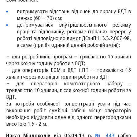
ЕОМ повинен:
витримувати відстань від очей до екрану ВДТ в
межах (60 – 70) см;
дотримуватися внутрішньозмінного режиму
праці та відпочинку, регламентованих перерв у
роботі відповідно до вимог ДСанПіН 3.3.2.007-98,
а саме (при 8-годинній денній робочій зміні):
– для розробників програм – тривалістю 15 хвилин
через кожну годину роботи з ВДТ;
– для операторів ЕОМ з ВДТ і ПП – тривалістю 15
хвилин через кожні дві години роботи з ВДТ;
– для операторів комп’ютерного набору -
тривалістю 10 хвилин, після кожної години роботи за
ВДТ.
За потреби особливої концентрації уваги під час
виконання робіт суміжні робочі місця операторів
необхідно відділяти одне від одного перегородками
висотою 1,5 - 2 м.
Наказ Міндоходів від 05.09.13 р.
№ 443
набув