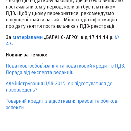
- якщо цю податкову накладну дійсно було виписано
постачальником у період, коли він був платником
ПДВ. Щоб у цьому переконатися, рекомендуємо
покупцеві знайти на сайті Міндоходів інформацію
про дату зняття постачальника з ПДВ-реєстрації.
За
матеріалами
„БАЛАНС-АГРО” від 17.11.14 р.
№
43
.
Новини за темою:
Податкові зобов`язання та податковий кредит із ПДВ.
Порада від експерта редакції.
Адміністрування ПДВ-2015: як підготуватися до
нововведень?
Товарний кредит з відсотками: правові та облікові
аспекти