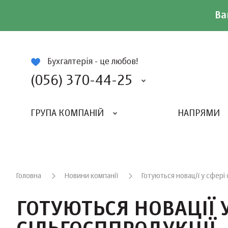
Ва
ій
Бухгалтерія - це любов!
(056) 370-44-25
ГРУПА КОМПАНІЙ
НАПРЯМИ
ВИДАВНИЦТВО «БАЛАНС-КЛУБУ»
«ВСЕУКРАЇНСЬКИЙ БУХГАЛТЕРСКИЙ КЛУБ»
Головна
Новини компанії
Готуються новації у сфері
ГОТУЮТЬСЯ НОВАЦІЇ 