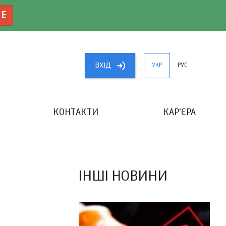
NE
ВХIД
УКР
РУС
КОНТАКТИ
КАР'ЄРА
«КРАЩИЙ БУХГАЛТЕР УКРАЇНИ»
ІНШІ НОВИНИ