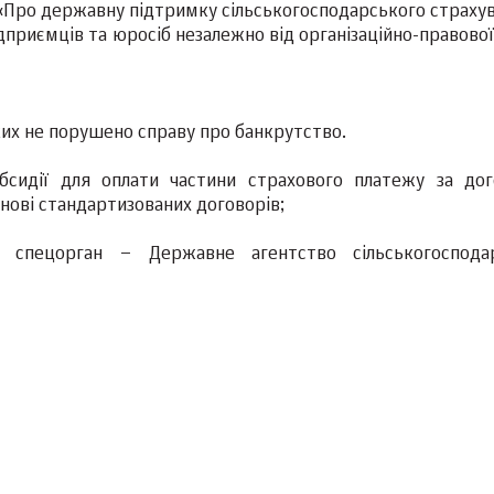
«Про державну підтримку сільськогосподарського страхув
дприємців та юросіб незалежно від організаційно-правово
 яких не порушено справу про банкрутство.
бсидії для оплати частини страхового платежу за до
нові стандартизованих договорів;
 спецорган – Державне агентство сільськогоспода