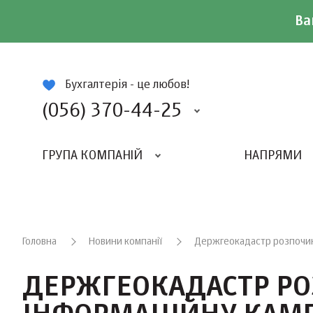
Ва
ій
Бухгалтерія - це любов!
(056) 370-44-25
ГРУПА КОМПАНІЙ
НАПРЯМИ
ВИДАВНИЦТВО «БАЛАНС-КЛУБУ»
«ВСЕУКРАЇНСЬКИЙ БУХГАЛТЕРСКИЙ КЛУБ»
Головна
Новини компанії
Держгеокадастр розпочина
ДЕРЖГЕОКАДАСТР Р