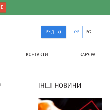
NE
ВХIД
УКР
РУС
КОНТАКТИ
КАР'ЄРА
«КРАЩИЙ БУХГАЛТЕР УКРАЇНИ»
ІНШІ НОВИНИ
і