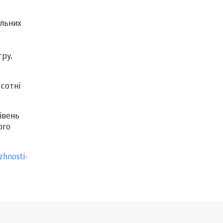
ельних
тру.
 сотні
івень
ого
zhnosti-