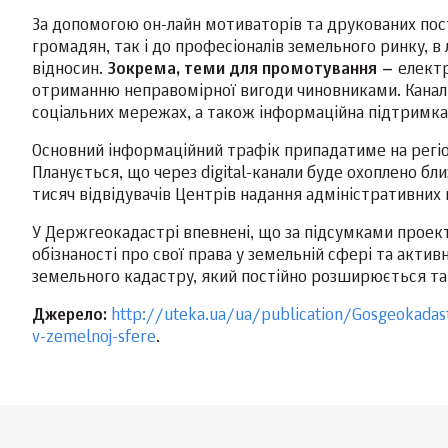
За допомогою он-лайн мотиваторів та друкованих по
громадян, так і до професіоналів земельного ринку, 
відносин.
Зокрема, теми для промотування –
електр
отриманню неправомірної вигоди чиновниками. Канали 
соціальних мережах, а також інформаційна підтримка
Основний інформаційний трафік припадатиме на регіо
Планується, що через digital-канали буде охоплено бл
тисяч відвідувачів Центрів надання адміністративних
У Держгеокадастрі впевнені, що за підсумками проект
обізнаності про свої права у земельній сфері та ак
земельного кадастру, який постійно розширюється та
Джерело:
http://uteka.ua/ua/publication/Gosgeokadas
v-zemelnoj-sfere
.