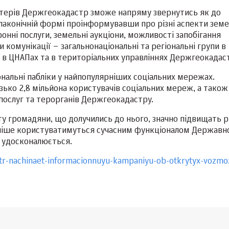
стерів Держгеокадастр зможе напряму звернутись як до
в лаконічній формі проінформувавши про різні аспекти зем
онні послуги, земельні аукціони, можливості запобігання
комунікації – загальнонаціональні та регіональні групи в
 в ЦНАПах та в територіальних управліннях Держгеокадас
нальні пабліки у найпопулярніших соціальних мережах.
изько 2,8 мільйона користувачів соціальних мереж, а також
 послуг та терорганів Держгеокадастру.
у громадяни, що долучились до нього, значно підвищать р
тивніше користуватимуться сучасним функціоналом Державн
 удосконалюється.
tr-nachinaet-informacionnuyu-kampaniyu-ob-otkrytyx-vozmo