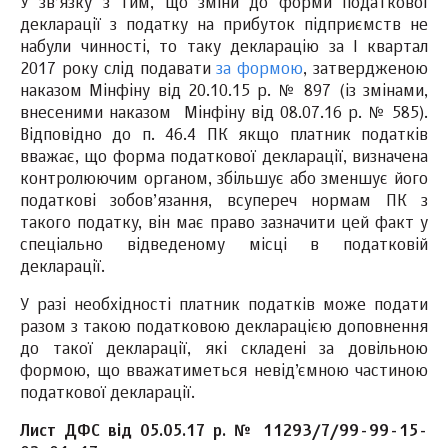
У зв’язку з тим, що зміни до форми податкової
декларації з податку на прибуток підприємств не
набули чинності, то таку декларацію за І квартал
2017 року слід подавати
за формою
, затвердженою
наказом Мінфіну від 20.10.15 р. № 897 (із змінами,
внесеними наказом Мінфіну від 08.07.16 р. № 585).
Відповідно до п. 46.4 ПК якщо платник податків
вважає, що форма податкової декларації, визначена
контролюючим органом, збільшує або зменшує його
податкові зобов’язання, всупереч нормам ПК з
такого податку, він має право зазначити цей факт у
спеціально відведеному місці в податковій
декларації.
У разі необхідності платник податків може подати
разом з такою податковою декларацією доповнення
до такої декларації, які складені за довільною
формою, що вважатиметься невід’ємною частиною
податкової декларації.
Лист ДФС від 05.05.17 р. № 11293/7/99-99-15-