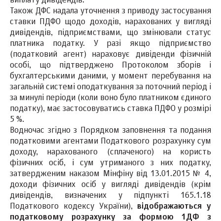
виплату дивідендів.
Також ДФС надала уточнення з приводу застосування
ставки ПДФО щодо доходів, нарахованих у вигляді
дивідендів, підприємствами, що змінювали статус
платника податку. У разі якщо підприємство
(податковий агент) нараховує дивіденди фізичній
особі, що підтверджено Протоколом зборів і
бухгалтерськими даними, у момент перебування на
загальній системі оподаткування за поточний період і
за минулі періоди (коли воно було платником єдиного
податку), має застосовуватись ставка ПДФО у розмірі
5 %.
Водночас згідно з Порядком заповнення та подання
податковими агентами Податкового розрахунку сум
доходу, нарахованого (сплаченого) на користь
фізичних осіб, і сум утриманого з них податку,
затвердженим наказом Мінфіну від 13.01.2015 № 4,
доходи фізичних осіб у вигляді дивідендів (крім
дивідендів, визначених у підпункті 165.1.18
Податкового кодексу України),
відображаються у
податковому розрахунку за формою 1ДФ з