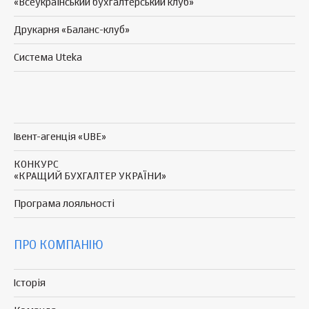
«Всеукраїнський бухгалтерський клуб»
Друкарня «Баланс-клуб»
Система Uteka
Івент-агенція «UBE»
КОНКУРС
«КРАЩИЙ БУХГАЛТЕР УКРАЇНИ»
Програма
лояльності
ПРО КОМПАНІЮ
Історія