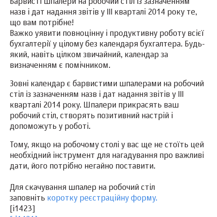
Барвисті шпалери на робочий стіл із зазначенням
назв і дат надання звітів у ІІІ кварталі 2014 року те,
що вам потрібне!
Важко уявити повноцінну і продуктивну роботу всієї
бухгалтерії у цілому без календаря бухгалтера. Будь-
який, навіть цілком звичайний, календар за
визначенням є помічником.
Зовні календар є барвистими шпалерами на робочий
стіл із зазначенням назв і дат надання звітів у ІІІ
кварталі 2014 року. Шпалери прикрасять ваш
робочий стіл, створять позитивний настрій і
допоможуть у роботі.
Тому, якщо на робочому столі у вас ще не стоїть цей
необхідний інструмент для нагадування про важливі
дати, його потрібно негайно поставити.
Для скачування шпалер на робочий стіл
заповніть
коротку реєстраційну форму.
[i1423]