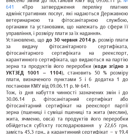
Внесено зміни до постанови КМУ від 09.06.11 р.
№
641
«Про затвердження переліку платних
адміністративних послуг, які надаються Державною
ветеринарною та фітосанітарною службою,
органами та установами, що належать до сфери її
управління, і розміру плати за їх надання».
Установлено, що
до 30 червня 2014 р.
розмір плати
за видачу фітосанітарного сертифіката,
фітосанітарного сертифіката на реекспорт,
карантинного сертифіката, що видаються на партію
зерна та продуктів його переробки (
коди згідно з
УКТЗЕД 1001 – 1104
), становить 50 % розміру
плати, визначеного пунктами 5 і 6 додатка 1 до
постанови КМУ від 09.06.11 р. № 641.
Тож, із дня набуття чинності зазначених змін і до
30.06.14 р. фітосанітарний сертифікат або
фітосанітарний сертифікат на реекспорт партії
зерна (пшениці і суміші пшениці та жита (меслин),
жита, ячменю, овса) та продуктів його переробки
обійдеться суб’єкту господарювання у 22,65 грн.
замість 45,3 грн., а карантинний сертифікат – у 19,4