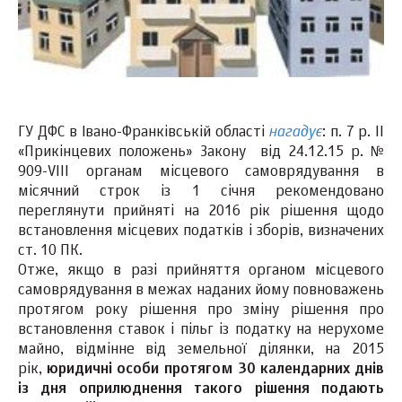
нагадує
ГУ ДФС в Івано-Франківській області
: п. 7 р. II
«Прикінцевих положень» Закону від 24.12.15 р. №
909-VIII органам місцевого самоврядування в
місячний строк із 1 січня рекомендовано
переглянути прийняті на 2016 рік рішення щодо
встановлення місцевих податків і зборів, визначених
ст. 10 ПК.
Отже, якщо в разі прийняття органом місцевого
самоврядування в межах наданих йому повноважень
протягом року рішення про зміну рішення про
встановлення ставок і пільг із податку на нерухоме
майно, відмінне від земельної ділянки, на 2015
рік,
юридичні особи протягом 30 календарних днів
із дня оприлюднення такого рішення подають