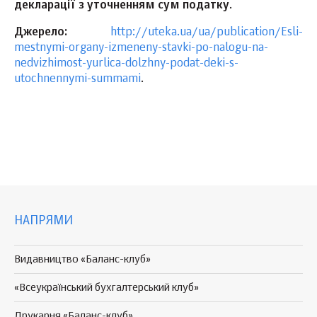
декларації з уточненням сум податку
.
Джерело:
http://uteka.ua/ua/publication/Esli-
mestnymi-organy-izmeneny-stavki-po-nalogu-na-
nedvizhimost-yurlica-dolzhny-podat-deki-s-
utochnennymi-summami
.
НАПРЯМИ
Видавництво «Баланс-клуб»
«Всеукраїнський бухгалтерський клуб»
Друкарня «Баланс-клуб»