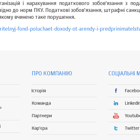
ганізацій і нарахування податкового зобов'язання з под
ідно до норм ПКУ. Податкові зобов'язання, штрафні санкці
 якому вчинено таке порушення.
ritelnyj-fond-poluchaet-doxody-ot-arendy-i-predprinimatelst
ПРО КОМПАНІЮ
СОЦІАЛЬНІ 
Історія
Facebo
Команда
Linkedi
Р
Партнери
Youtub
і
Кар'єра
Twitter