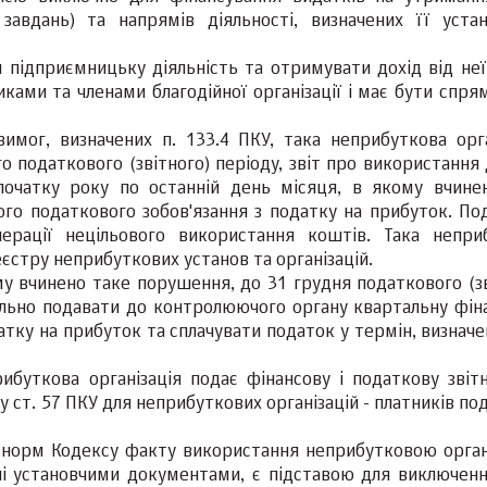
, завдань) та напрямів діяльності, визначених її уста
и підприємницьку діяльність та отримувати дохід від неї
ками та членами благодійної організації і має бути спря
имог, визначених п. 133.4 ПКУ, така неприбуткова орга
го податкового (звітного) періоду, звіт про використання
з початку року по останній день місяця, в якому вчине
ого податкового зобов'язання з податку на прибуток. По
перації нецільового використання коштів. Така непри
єстру неприбуткових установ та організацій.
му вчинено таке порушення, до 31 грудня податкового (зв
ально подавати до контролюючого органу квартальну фіна
атку на прибуток та сплачувати податок у термін, визнач
ибуткова організація подає фінансову і податкову звітн
 ст. 57 ПКУ для неприбуткових організацій - платників по
 норм Кодексу факту використання неприбутковою орган
ені установчими документами, є підставою для виключенн