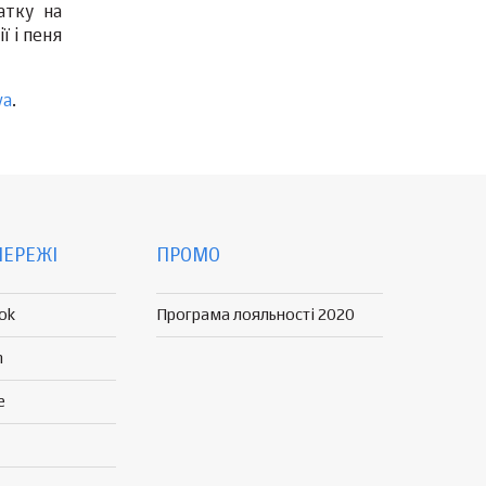
атку на
ї і пеня
va
.
МЕРЕЖІ
ПРОМО
ok
Програма лояльності 2020
n
e