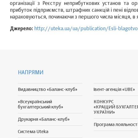
організації з Реєстру неприбуткових установ та ор
прибуток підприємств, штрафних санкцій і пені відпов
нараховуються, починаючи з першого числа місяця, в
Джерело:
http://uteka.ua/ua/publication/Esli-blagotvo
НАПРЯМИ
Видавництво «Баланс-клуб»
Івент-агенція «UBE»
«Всеукраїнський
КОНКУРС
бухгалтерський клуб»
«КРАЩИЙ БУХГАЛТЕ
УКРАЇНИ»
Друкарня «Баланс-клуб»
Програма
лояльност
Система Uteka