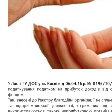
У
Листі ГУ ДФС у м. Києві від 06.04.16 р. № 8196/
податкування податком на прибуток доходів від о
фондом.
Так, внесені до Реєстру благодійні організації не спл
та підприємницької діяльності), отриманих від 
використовуються такою неприбутковою організац