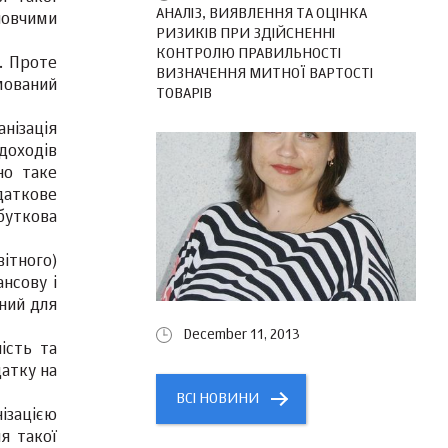
АНАЛІЗ, ВИЯВЛЕННЯ ТА ОЦІНКА
новчими
РИЗИКІВ ПРИ ЗДІЙСНЕННІ
КОНТРОЛЮ ПРАВИЛЬНОСТІ
. Проте
ВИЗНАЧЕННЯ МИТНОЇ ВАРТОСТІ
мований
ТОВАРІВ
нізація
 доходів
но таке
даткове
буткова
ітного)
нсову і
ений для
December 11, 2013
ість та
датку на
ВСІ НОВИНИ
ізацією
я такої