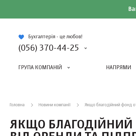
Ва
ій
Бухгалтерія - це любов!
(056) 370-44-25
ГРУПА КОМПАНІЙ
НАПРЯМИ
ВИДАВНИЦТВО «БАЛАНС-КЛУБУ»
«ВСЕУКРАЇНСЬКИЙ БУХГАЛТЕРСКИЙ КЛУБ»
Головна
Новини компанії
Якщо благодійний фонд о
ЯКЩО БЛАГОДІЙНИЙ