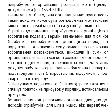
неприбуткової організації, реалізації мети (цілей
документами (пп. 133.4.2 ПКУ).
Таким чином, благодійна організація має право вест
такий дохід не може бути розподілений між засновни
виключно на реалізацію її статутної діяльності.
У разі недотримання неприбутковою організацією в
зобов'язана подати у термін, визначений для місячно
(прибутків) неприбуткової організації за період 
порушення, та зазначити суму самостійно нарахован
зобов'язання розраховується, виходячи із суми о
організація виключається контролюючим органом з Ре
З першого дня місяця, наступного за місяцем, у яко
року неприбуткова організація зобов'язана щокварт
податкову звітність (з наростаючим підсумком) з под
квартального періоду.
З наступного податкового (звітного) року така непр
сплачує податок на прибуток у порядку, встановленому
прибуток.
Встановлення контролюючим органом відповідно до
доходів (прибутків) для цілей інших, ніж передбач