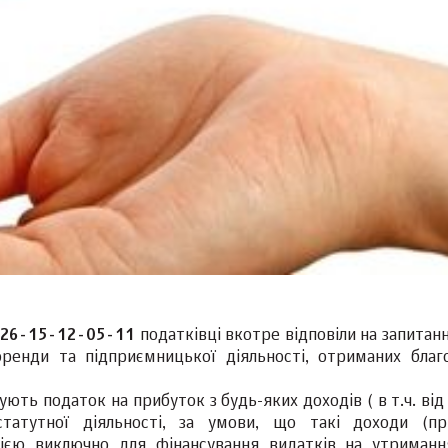
10/26-15-12-05-11
податківці вкотре відповіли на запита
ренди та підприємницької діяльності, отриманих благ
ачують податок на прибуток з будь-яких доходів ( в т.ч. ві
статутної діяльності, за умови, що такі доходи (пр
ією виключно для фінансування видатків на утриманн