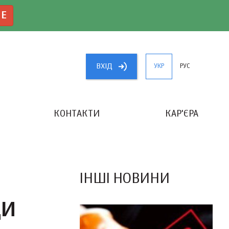
NE
ВХIД
УКР
РУС
КОНТАКТИ
КАР'ЄРА
«КРАЩИЙ БУХГАЛТЕР УКРАЇНИ»
ІНШІ НОВИНИ
ДИ