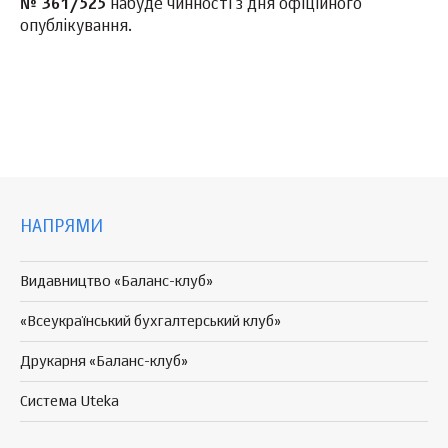
№
361/525
набуде чинності з дня офіційного
опублікування.
НАПРЯМИ
Видавництво «Баланс-клуб»
«Всеукраїнський бухгалтерський клуб»
Друкарня «Баланс-клуб»
Система Uteka