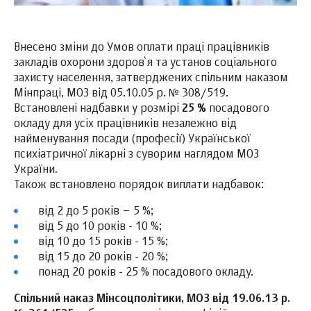
Внесено зміни до Умов оплати праці працівників
закладів охорони здоров`я та установ соціального
захисту населення, затверджених спільним наказом
Мінпраці, МОЗ від 05.10.05 р. № 308/519.
Встановлені надбавки у розмірі
25 %
посадового
окладу для усіх працівників незалежно від
найменування посади (професії) Української
психіатричної лікарні з суворим наглядом МОЗ
України.
Також встановлено порядок виплати надбавок:
від 2 до 5 років – 5 %;
від 5 до 10 років - 10 %;
від 10 до 15 років - 15 %;
від 15 до 20 років - 20 %;
понад 20 років - 25 % посадового окладу.
Спільний
наказ Мінсоцполітики
,
МОЗ
від
19.06.13
р.