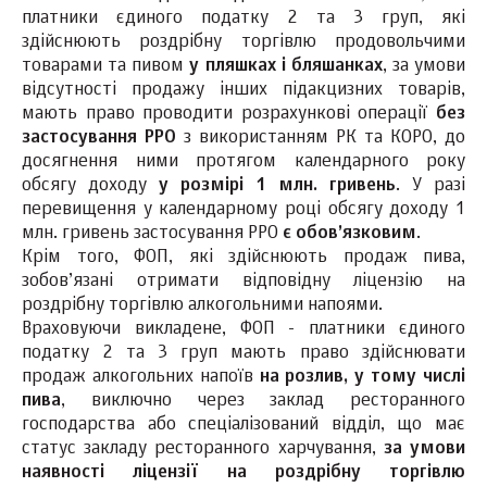
платники єдиного податку 2 та 3 груп, які
здійснюють роздрібну торгівлю продовольчими
товарами та пивом
у пляшках і бляшанках
, за умови
відсутності продажу інших підакцизних товарів,
мають право проводити розрахункові операції
без
застосування РРО
з використанням РК та КОРО, до
досягнення ними протягом календарного року
обсягу доходу
у розмірі 1 млн. гривень
. У разі
перевищення у календарному році обсягу доходу 1
млн. гривень застосування РРО
є обов’язковим
.
Крім того, ФОП, які здійснюють продаж пива,
зобов’язані отримати відповідну ліцензію на
роздрібну торгівлю алкогольними напоями.
Враховуючи викладене, ФОП - платники єдиного
податку 2 та 3 груп мають право здійснювати
продаж алкогольних напоїв
на розлив, у тому числі
пива
, виключно через заклад ресторанного
господарства або спеціалізований відділ, що має
статус закладу ресторанного харчування,
за умови
наявності ліцензії на роздрібну торгівлю