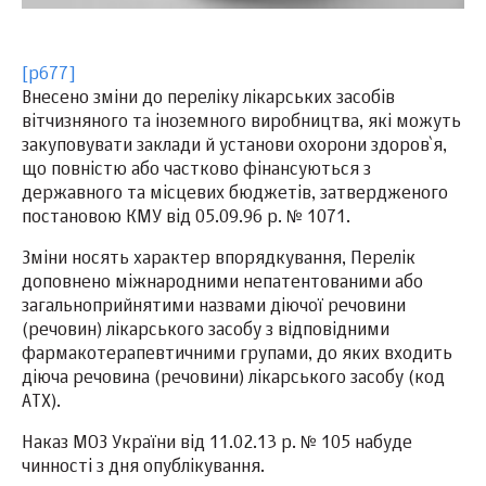
[p677]
Внесено зміни до переліку лікарських засобів
вітчизняного та іноземного виробництва, які можуть
закуповувати заклади й установи охорони здоров`я,
що повністю або частково фінансуються з
державного та місцевих бюджетів, затвердженого
постановою КМУ від 05.09.96 р. № 1071.
Зміни носять характер впорядкування, Перелік
доповнено міжнародними непатентованими або
загальноприйнятими назвами діючої речовини
(речовин) лікарського засобу з відповідними
фармакотерапевтичними групами, до яких входить
діюча речовина (речовини) лікарського засобу (код
АТХ).
Наказ МОЗ України від 11.02.13 р. № 105 набуде
чинності з дня опублікування.