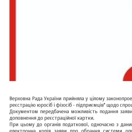
Верховна Рада України прийняла у цілому законопро
реєстрацію юросіб і фізосіб - підприємців" щодо спрощ
Документом передбачена можливість подання заяви
доповнення до реєстраційної картки.
При цьому до органів податкової, одночасно з дани
електронна копія заяви про обрання системи опо