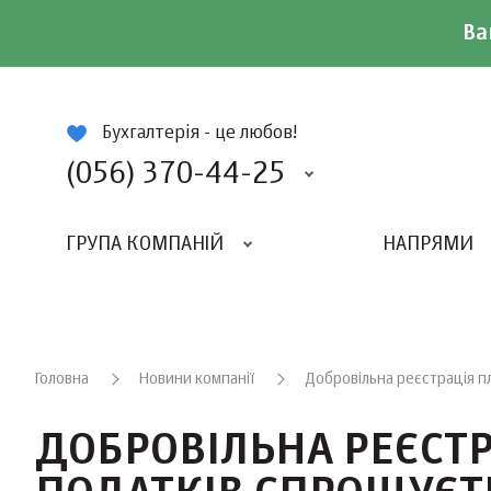
Ва
ій
Бухгалтерія - це любов!
(056) 370-44-25
ГРУПА КОМПАНІЙ
НАПРЯМИ
ВИДАВНИЦТВО «БАЛАНС-КЛУБУ»
«ВСЕУКРАЇНСЬКИЙ БУХГАЛТЕРСКИЙ КЛУБ»
Головна
Новини компанії
Добровільна реєстрація п
ДОБРОВІЛЬНА РЕЄСТР