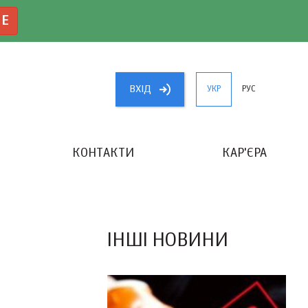
NE
ВХIД
УКР
РУС
КОНТАКТИ
КАР'ЄРА
«КРАЩИЙ БУХГАЛТЕР УКРАЇНИ»
ІНШІ НОВИНИ