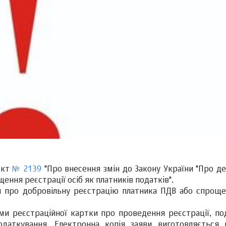
ект
№ 2139
"Про внесення змін до Закону України "Про д
ення реєстрації осіб як платників податків".
 про добровільну реєстрацію платника ПДВ або спроще
ми реєстраційної картки про проведення реєстрації, по
даткування. Електронна копія заяви виготовляється