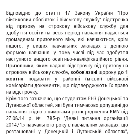
Відповідно до статті 17 Закону України "Про
військовий обов`язок і військову службу" відстрочка
від призову на строкову військову службу для
здобуття освіти на весь період навчання надається
громадянам призовного віку, які навчаються, крім
іншого, у вищих навчальних закладах з денною
формою навчання, у тому числі під час здобуття
наступного вищого освітньо-кваліфікаційного рівня.
Призовники, яким надано відстрочку від призову на
строкову військову службу,
зобов`язані
щороку
до 1
жовтня
подавати у районні (міські) військові
комісаріати документи, що підтверджують їх право
на відстрочку.
Крім того зазначено, що студентам ВНЗ Донецької та
Луганської областей, які були тимчасово допущені до
навчання згідно з вимогами розпорядження КМУ від
27.08.14 р. № 785-р "Деякі питання організації
2014/15 навчального року в навчальних закладах, що
розташовані у Донецькій і Луганській областях",