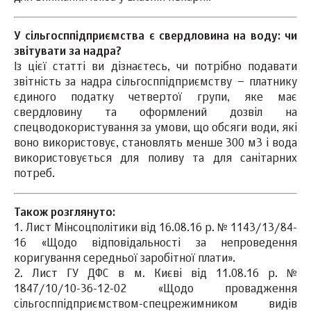
У сільгосппідприємства є свердловина на воду: чи
звітувати за надра?
Із цієї статті ви дізнаєтесь, чи потрібно подавати
звітність за надра сільгосппідприємству – платнику
єдиного податку четвертої групи, яке має
свердловину та оформлений дозвіл на
спецводокористування за умови, що обсяги води, які
воно використовує, становлять менше 300 м3 і вода
використовується для поливу та для санітарних
потреб.
Також розглянуто:
1. Лист Мінсоцполітики від 16.08.16 р. № 1143/13/84-
16 «Щодо відповідальності за непроведення
коригування середньої заробітної плати».
2. Лист ГУ ДФС в м. Києві від 11.08.16 р. №
1847/10/10-36-12-02 «Щодо провадження
сільгосппідприємством-спецрежимником видів