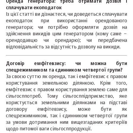
Оренда генератора: треба отримати дозвіл і
сплачувати екоподаток
Із цієї статті ви дізнаєтеся, чи доведеться сплачувати
екоподаток при використанні орендованого
генератора; чи потрібно оформляти дозвіл на
здійснення викидів цим генератором (кому саме –
орендодавцю чи орендарю); чи передбачена
відповідальність за відсутність дозволу на викиди.
Договір емфітевзису: чи можна бути
спецрежимником та єдинником четвертої групи?
За своєю суттю як оренда, так і емфітевзис є правом
користування земельною ділянкою. Крім того,
емфітевзис є правом користування землею саме для
сільгосппотреб. Тому сільгосппідприємство, яке
користується земельними ділянками на підставі
договору емфітевзису, може бути як
спецрежимником, так і єдинником четвертої групи
за умови дотримання ним вищезгаданих критеріїв
щодо питомої ваги сільгосппродукції.