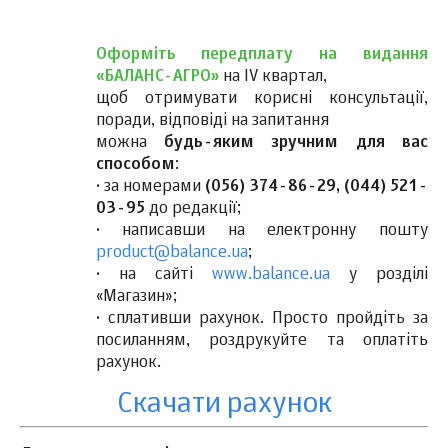
Оформіть передплату на видання
«БАЛАНС-АГРО»
на IV квартал,
щоб отримувати корисні консультації,
поради, відповіді на запитання
можна
будь-яким зручним для вас
способом
:
· за номерами
(056) 374-86-29, (044) 521-
03-95
до редакції;
· написавши на електронну пошту
product@balance.ua
;
· на сайті
www.balance.ua
у розділі
«Магазин»;
· сплативши рахунок. Просто пройдіть за
посиланням, роздрукуйте та оплатіть
рахунок.
Скачати рахунок