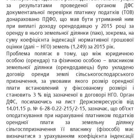
за результатами проведеної органом ДФС
документальної перевірки платнику податків (ТОВ)
донараховано ПДФО, що мав бути утриманий ним
при виплаті доходу орендодавцю у 2015 році за
оренду в нього земельної ділянки (паю), зокрема, на
суму коефіцієнта індексації нормативної грошової
оцінки (далі – НГО) земель (1,249) за 2015 рік.
Проблема полягає в тому, що між юридичною
особою (орендар) та фізичною особою – власником
земельної ділянки (орендодавець) було укладено
договір оренди землі сільськогосподарського
призначення, за умовами якого розмір орендної
плати встановлений у фіксованому розмірі і
становить 3 % від зазначеної в договорі НГО. Орган
ДФС, посилаючись на лист Держземресурсів від
14.01.15 р. № 6-28-0.22-215/2-15, зазначає, що об’єкт
оподаткування при нарахуванні платником податків
орендної плати за земельну ділянку
сільгосппризначення її власнику (фізособі) має
визначатися з урахуванням коефіцієнта індексації