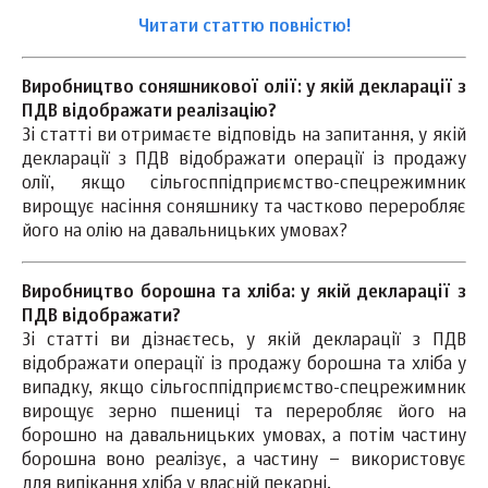
Читати статтю повністю!
Виробництво соняшникової олії: у якій декларації з
ПДВ відображати реалізацію?
Зі статті ви отримаєте відповідь на запитання, у якій
декларації з ПДВ відображати операції із продажу
олії, якщо сільгосппідприємство-спецрежимник
вирощує насіння соняшнику та частково переробляє
його на олію на давальницьких умовах?
Виробництво борошна та хліба: у якій декларації з
ПДВ відображати?
Зі статті ви дізнаєтесь, у якій декларації з ПДВ
відображати операції із продажу борошна та хліба у
випадку, якщо сільгосппідприємство-спецрежимник
вирощує зерно пшениці та переробляє його на
борошно на давальницьких умовах, а потім частину
борошна воно реалізує, а частину – використовує
для випікання хліба у власній пекарні.