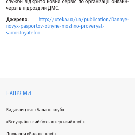
служби відкрито новий сервіс по організації онлайн-
черзі в підрозділи ДМС.
Джерело:
http://uteka.ua/ua/publication/Dannye-
novyx-pasportov-otnyne-mozhno-proveryat-
samostoyatelno
.
НАПРЯМИ
Видавництво «Баланс-клуб»
«Всеукраїнський бухгалтерський клуб»
Друкарня «Баланс-клуб»