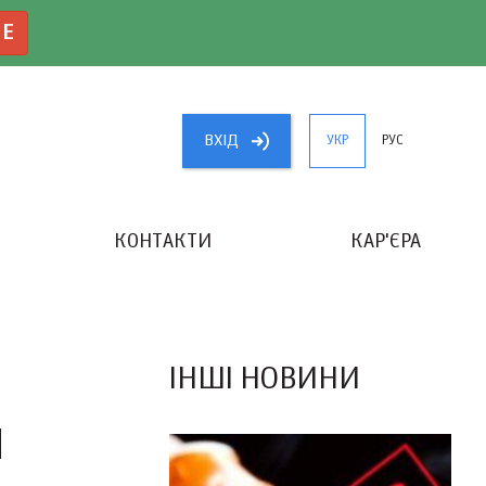
NE
ВХIД
УКР
РУС
КОНТАКТИ
КАР'ЄРА
«КРАЩИЙ БУХГАЛТЕР УКРАЇНИ»
ІНШІ НОВИНИ
И