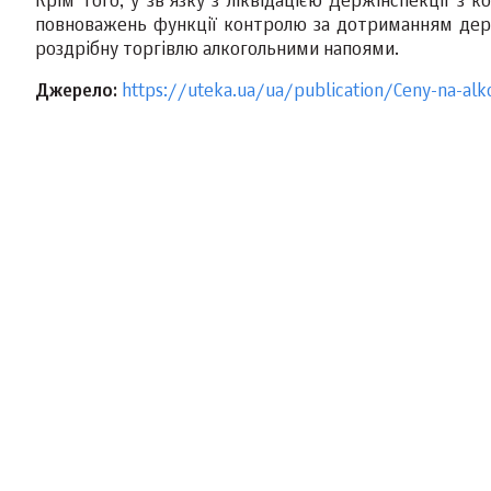
Крім того, у зв’язку з ліквідацією Держінспекції з
повноважень функції контролю за дотриманням держа
роздрібну торгівлю алкогольними напоями.
Джерело:
https://uteka.ua/ua/publication/Ceny-na-alk