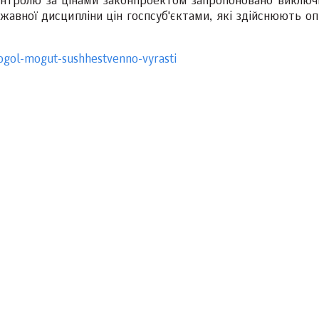
 контролю за цінами законпроектом запропоновано виключи
вної дисципліни цін госпсуб'єктами, які здійснюють оп
ogol-mogut-sushhestvenno-vyrasti