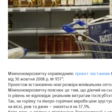
Мінекономрозвитку оприлюднило
проект постанови
К
від 30 жовтня 2008 р. № 957”.
Проектом встановлено нові розміри мінімальних оптово
Мінекономрозвитку пояснює це тим, що діючий на сьог
їх рівень не відповідає реальним витратам госпсуб’єк
Так, на горілку та лікеро-горілчані вироби ціни зрусту
на віскі, ром та джин – знизяться на 37,5%.