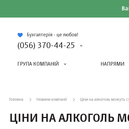
Ва
ій
Бухгалтерія - це любов!
(056) 370-44-25
ГРУПА КОМПАНІЙ
НАПРЯМИ
ВИДАВНИЦТВО «БАЛАНС-КЛУБУ»
«ВСЕУКРАЇНСЬКИЙ БУХГАЛТЕРСКИЙ КЛУБ»
Головна
Новини компанії
Ціни на алкоголь можуть с
ЦІНИ НА АЛКОГОЛЬ М